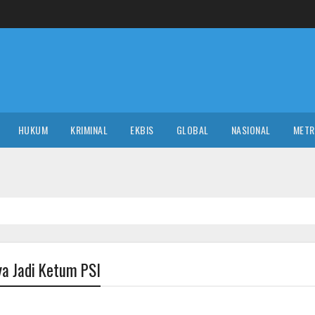
HUKUM
KRIMINAL
EKBIS
GLOBAL
NASIONAL
MET
GLOB
nya Jadi Ketum PSI