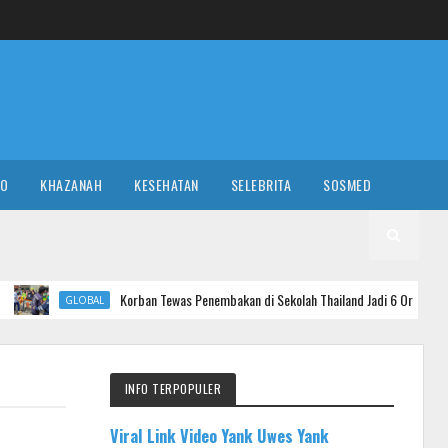
RO
KHAZANAH
KESEHATAN
SELEBRITA
SOSMED
Korban Tewas Penembakan di Sekolah Thailand Jadi 6 Orang, 3 Guru dan 3 Siswa
AL
INFO TERPOPULER
Viral Link Video Yank Uwes Yank