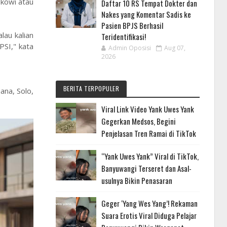
okowi atau
Daftar 10 RS Tempat Dokter dan
Nakes yang Komentar Sadis ke
Pasien BPJS Berhasil
lau kalian
Teridentifikasi!
PSI," kata
Admin Oposisi
Aug 07,
2026
BERITA TERPOPULER
na, Solo,
Viral Link Video Yank Uwes Yank
Gegerkan Medsos, Begini
Penjelasan Tren Ramai di TikTok
“Yank Uwes Yank” Viral di TikTok,
Banyuwangi Terseret dan Asal-
usulnya Bikin Penasaran
Geger ‘Yang Wes Yang’! Rekaman
Suara Erotis Viral Diduga Pelajar