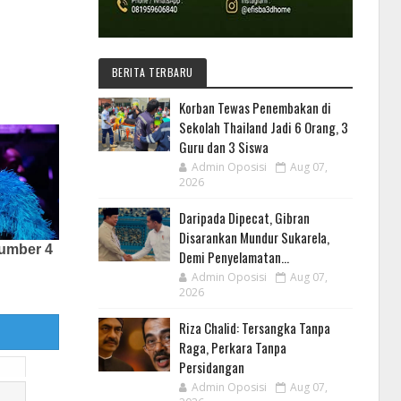
BERITA TERBARU
Korban Tewas Penembakan di
Sekolah Thailand Jadi 6 Orang, 3
Guru dan 3 Siswa
Admin Oposisi
Aug 07,
2026
Daripada Dipecat, Gibran
Disarankan Mundur Sukarela,
Demi Penyelamatan...
Admin Oposisi
Aug 07,
2026
Riza Chalid: Tersangka Tanpa
Raga, Perkara Tanpa
Persidangan
Admin Oposisi
Aug 07,