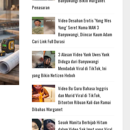
Banyuwangi Bikin Warganet
Penasaran
Video Desahan Erotis ‘Yang Wes
Yang’ Seret Nama MAN 3
Banyuwangi, Diincar Kaum Adam
Cari Link Full Durasi
3 Alasan Video Yank Uwes Yank
Diduga dari Banyuwangi
Mendadak Viral di TikTok, Ini
yang Bikin Netizen Heboh
Video Bu Guru Bahasa Inggris
dan Murid Viral di TikTok,
Ditonton Ribuan Kali dan Ramai
Dibahas Warganet
Sosok Wanita Berhijab Hitam
dalam Video Sok Imut yang Viral