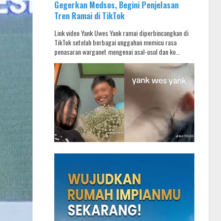
Gegerkan Medsos, Begini Penjelasan
Tren Ramai di TikTok
Link video Yank Uwes Yank ramai diperbincangkan di
TikTok setelah berbagai unggahan memicu rasa
penasaran warganet mengenai asal-usul dan ko...