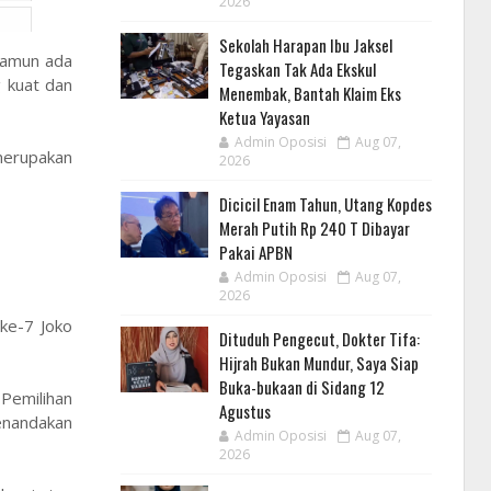
2026
Sekolah Harapan Ibu Jaksel
namun ada
Tegaskan Tak Ada Ekskul
g kuat dan
Menembak, Bantah Klaim Eks
Ketua Yayasan
Admin Oposisi
Aug 07,
 merupakan
2026
Dicicil Enam Tahun, Utang Kopdes
Merah Putih Rp 240 T Dibayar
Pakai APBN
Admin Oposisi
Aug 07,
2026
 ke-7 Joko
Dituduh Pengecut, Dokter Tifa:
Hijrah Bukan Mundur, Saya Siap
Buka-bukaan di Sidang 12
 Pemilihan
Agustus
menandakan
Admin Oposisi
Aug 07,
2026