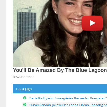
Baca Juga
Dede Budhyarto: Emang Anies Baswedan Kompeten? 
Survei Rendah, Jokowi Bisa Lepas Gibran-Kaesang dan