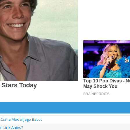
Cuma Modal Jago Bacot
 Lirik Anies?