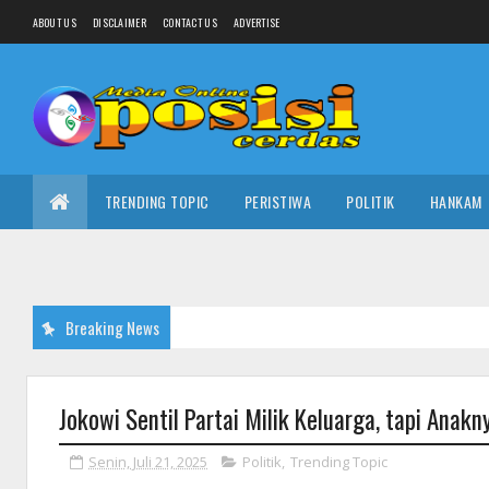
ABOUT US
DISCLAIMER
CONTACT US
ADVERTISE
TRENDING TOPIC
PERISTIWA
POLITIK
HANKAM
Breaking News
Jokowi Sentil Partai Milik Keluarga, tapi Anak
Senin, Juli 21, 2025
Politik
,
Trending Topic