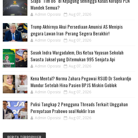
Siapa "Tim 86" di Kejagung sehingga Kasus Korupsi PLN
Mandek Semua?
Admin Oposisi
Aug 07, 2026
Trump Akhirnya Akui Persediaan Amunisi AS Menipis
gegara Lawan Iran: Perang Segera Berakhir!
Admin Oposisi
Aug 07, 2026
Sosok Indra Wargadalem, Eks Ketua Yayasan Sekolah
Swasta Jaksel yang Ditemukan 995 Senjata Api
Admin Oposisi
Aug 07, 2026
Kena Mental? Norma Zahara Pegawai RSUD Dr Soekardjo
Mundur Setelah Hina Pasien BPJS Miskin Goblok
Admin Oposisi
Aug 07, 2026
Polisi Tangkap 2 Pengguna Threads Terkait Unggahan
Pernyataan Prabowo soal Nuklir Iran
Admin Oposisi
Aug 07, 2026
BERITA TERPOPULER