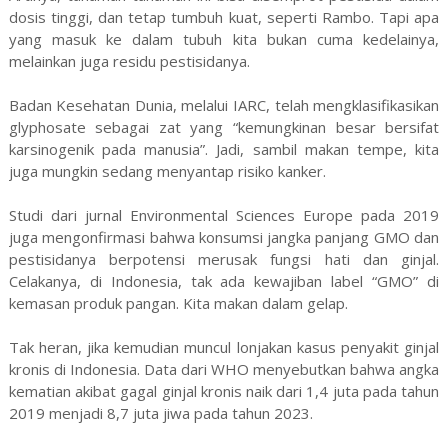
dosis tinggi, dan tetap tumbuh kuat, seperti Rambo. Tapi apa
yang masuk ke dalam tubuh kita bukan cuma kedelainya,
melainkan juga residu pestisidanya.
Badan Kesehatan Dunia, melalui IARC, telah mengklasifikasikan
glyphosate sebagai zat yang “kemungkinan besar bersifat
karsinogenik pada manusia”. Jadi, sambil makan tempe, kita
juga mungkin sedang menyantap risiko kanker.
Studi dari jurnal Environmental Sciences Europe pada 2019
juga mengonfirmasi bahwa konsumsi jangka panjang GMO dan
pestisidanya berpotensi merusak fungsi hati dan ginjal.
Celakanya, di Indonesia, tak ada kewajiban label “GMO” di
kemasan produk pangan. Kita makan dalam gelap.
Tak heran, jika kemudian muncul lonjakan kasus penyakit ginjal
kronis di Indonesia. Data dari WHO menyebutkan bahwa angka
kematian akibat gagal ginjal kronis naik dari 1,4 juta pada tahun
2019 menjadi 8,7 juta jiwa pada tahun 2023.