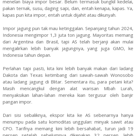
menelan biaya impor besar. Belum termasuk bungkil kedelai,
pakan ternak, susu, daging sapi, dan, entah kenapa, kapas. Ya,
kapas pun kita impor, entah untuk dijahit atau dikunyah.
Impor jagung pun tak mau ketinggalan. Sepanjang tahun 2024,
Indonesia mengimpor 1,3 juta ton jagung. Mayoritas memang
dari Argentina dan Brasil, tapi AS telah berjanji akan mulai
mengalirkan lebih banyak jagungnya, yang juga GMO, ke
Indonesia tahun depan.
Perlahan tapi pasti, kita kini lebih banyak makan dari ladang
Dakota dan Texas ketimbang dari sawah-sawah Wonosobo
atau ladang jagung di Blitar. Sementara itu, para petani kita?
Masih mencangkul dengan alat warisan Mbah Lurah,
menyaksikan lahan-lahan mereka kian tergusur oleh banjir
pangan impor.
Dari sisi sebaliknya, ekspor kita ke AS sebenarnya hanya
menumpu pada satu komoditas unggulan: minyak sawit atau
CPO. Tarifnya memang kini lebih bersahabat, turun jadi 19
persen setelah sebelumnya dikenakan 32 persen, lebih