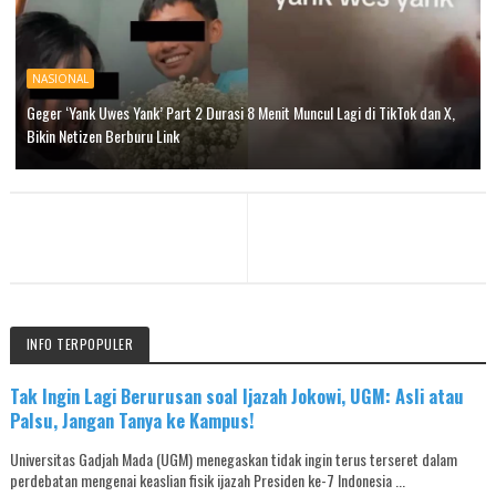
NASIONAL
Geger ‘Yank Uwes Yank’ Part 2 Durasi 8 Menit Muncul Lagi di TikTok dan X,
Bikin Netizen Berburu Link
INFO TERPOPULER
Tak Ingin Lagi Berurusan soal Ijazah Jokowi, UGM: Asli atau
Palsu, Jangan Tanya ke Kampus!
Universitas Gadjah Mada (UGM) menegaskan tidak ingin terus terseret dalam
perdebatan mengenai keaslian fisik ijazah Presiden ke-7 Indonesia ...