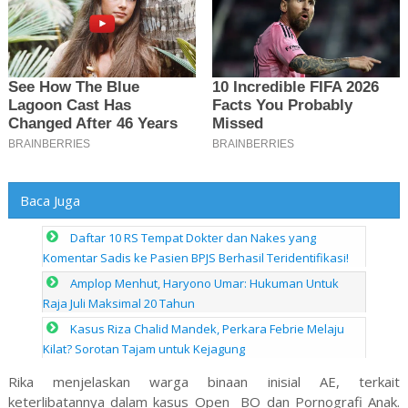
Baca Juga
Daftar 10 RS Tempat Dokter dan Nakes yang
Komentar Sadis ke Pasien BPJS Berhasil Teridentifikasi!
Amplop Menhut, Haryono Umar: Hukuman Untuk
Raja Juli Maksimal 20 Tahun
Kasus Riza Chalid Mandek, Perkara Febrie Melaju
Kilat? Sorotan Tajam untuk Kejagung
Rika menjelaskan warga binaan inisial AE, terkait
keterlibatannya dalam kasus Open BO dan Pornografi Anak.