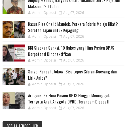
Amplop Menhut, Haryono Umar: Hukuman Untuk Raja Juli
Maksimal 20 Tahun
Admin Oposisi
Aug 07, 2026
Kasus Riza Chalid Mandek, Perkara Febrie Melaju Kilat?
Sorotan Tajam untuk Kejagung
Admin Oposisi
Aug 07, 2026
KKI Siapkan Sanksi, 10 Nakes yang Hina Pasien BPJS
Berpotensi Dinonaktifkan
Admin Oposisi
Aug 07, 2026
Survei Rendah, Jokowi Bisa Lepas Gibran-Kaesang dan
Lirik Anies?
Admin Oposisi
Aug 07, 2026
Arogansi NZ Hina Pasien BPJS Hingga Meninggal:
Ternyata Anak Anggota DPRD, Terancam Dipecat!
Admin Oposisi
Aug 07, 2026
BERITA TERPOPULER