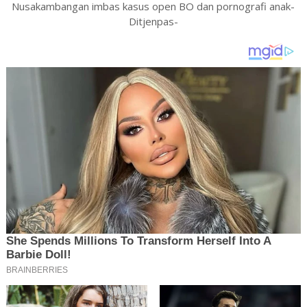
Nusakambangan imbas kasus open BO dan pornografi anak-
Ditjenpas-