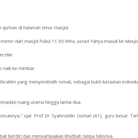
qurban di halaman timur masjid.
5 meter dari masjid Pukul 11.30 Wita, ustad Yahya masuk ke Masjid
rzikir.
b naik ke mimbar.
Ibrahim yang menyembelih Ismail, sebagai bukti ketaatan individu
madati ruang utama hingga lantai dua.
-pesannya," ujar Prof Dr Syahruddin Usman (61), guru besar Ta
bali berdiri dan menyampaikan khutbah tanpa teksnya.