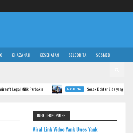
RO
KHAZANAH
KESEHATAN
SELEBRITA
SOSMED
Milik Perbakin
Sosok Dokter Elda yang Cibir Pasien BPJS 
NASIONAL
INFO TERPOPULER
Viral Link Video Yank Uwes Yank