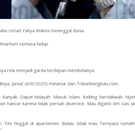
hu Ustad Yahya Waloni meninggal dunia.
almarhum semasa hidup.
Yahya rela menjadi garda terdepan membelanya.
dinya, Jumat (6/6/2025) melansir dari Tribunbengkulu.com.
t banyak. Dapat hidayah. Masuk Islam. Keliling berdakwah. Nyeti
in hancur karena tidak pernah diservice. Mau diganti tim Uas J
an Tim tinggal di apartemen. Beliau tidak mau Ternyata rumah
,"