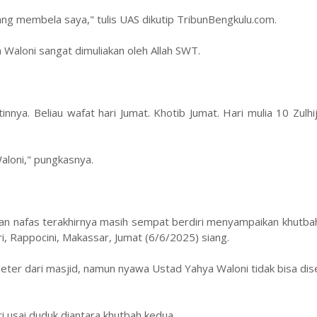
antang membela saya," tulis UAS dikutip TribunBengkulu.com.
Waloni sangat dimuliakan oleh Allah SWT.
tinnya. Beliau wafat hari Jumat. Khotib Jumat. Hari mulia 10 Zulhij
Waloni," pungkasnya.
n nafas terakhirnya masih sempat berdiri menyampaikan khutbah
i, Rappocini, Makassar, Jumat (6/6/2025) siang.
eter dari masjid, namun nyawa Ustad Yahya Waloni tidak bisa di
iri usai duduk diantara khutbah kedua.