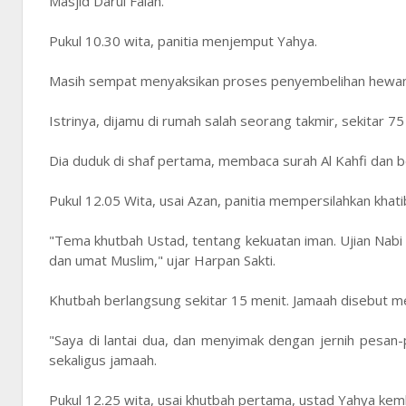
Masjid Darul Falah.
Pukul 10.30 wita, panitia menjemput Yahya.
Masih sempat menyaksikan proses penyembelihan hewan 
Istrinya, dijamu di rumah salah seorang takmir, sekitar 7
Dia duduk di shaf pertama, membaca surah Al Kahfi dan be
Pukul 12.05 Wita, usai Azan, panitia mempersilahkan khati
"Tema khutbah Ustad, tentang kekuatan iman. Ujian Nabi 
dan umat Muslim," ujar Harpan Sakti.
Khutbah berlangsung sekitar 15 menit. Jamaah disebut me
"Saya di lantai dua, dan menyimak dengan jernih pesan
sekaligus jamaah.
Pukul 12.25 wita, usai khutbah pertama, ustad Yahya kem