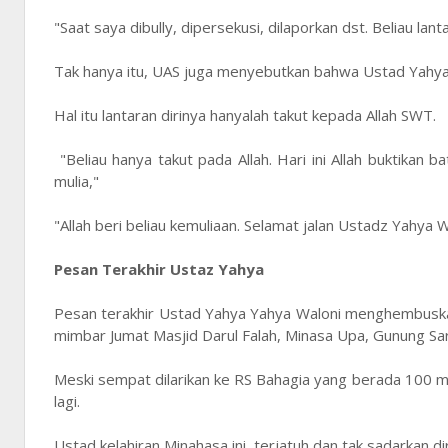
"Saat saya dibully, dipersekusi, dilaporkan dst. Beliau l
Tak hanya itu, UAS juga menyebutkan bahwa Ustad Yahya 
Hal itu lantaran dirinya hanyalah takut kepada Allah SWT.
"Beliau hanya takut pada Allah. Hari ini Allah buktikan ba
mulia,"
"Allah beri beliau kemuliaan. Selamat jalan Ustadz Yahya 
Pesan Terakhir Ustaz Yahya
Pesan terakhir Ustad Yahya Yahya Waloni menghembuska
mimbar Jumat Masjid Darul Falah, Minasa Upa, Gunung Sar
Meski sempat dilarikan ke RS Bahagia yang berada 100 m
lagi.
Ustad kelahiran Minahasa ini, terjatuh dan tak sadarkan d