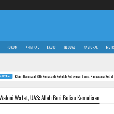
HUKUM
KRIMINAL
EKBIS
GLOBAL
NASIONAL
MET
laim Baru soal 995 Senjata di Sekolah Kebayoran Lama, Pengacara Sebut Airsoft Legal 
Waloni Wafat, UAS: Allah Beri Beliau Kemuliaan