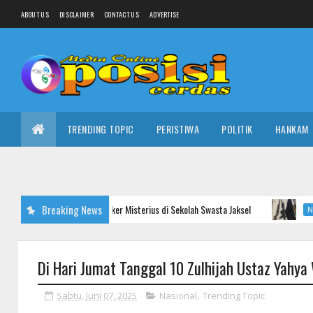
ABOUT US
DISCLAIMER
CONTACT US
ADVERTISE
TRENDING TOPIC
PERISTIWA
POLITIK
HANKAM
k Senpi, Ada Bunker Misterius di Sekolah Swasta Jaksel
Breaking News
K
NASIONAL
Di Hari Jumat Tanggal 10 Zulhijah Ustaz Yahya 
Sabtu, Juni 07, 2025
Nasional
,
Trending Topic