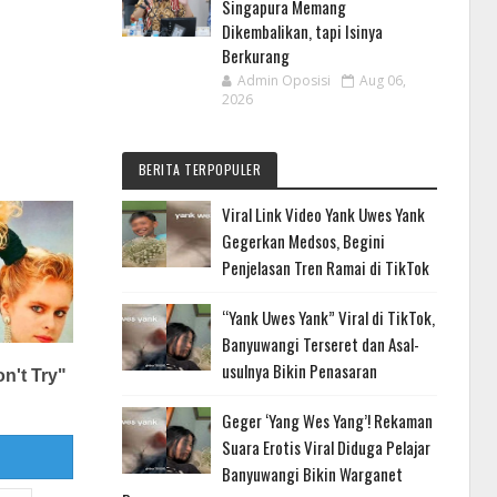
Singapura Memang
Dikembalikan, tapi Isinya
Berkurang
Admin Oposisi
Aug 06,
2026
BERITA TERPOPULER
Viral Link Video Yank Uwes Yank
Gegerkan Medsos, Begini
Penjelasan Tren Ramai di TikTok
“Yank Uwes Yank” Viral di TikTok,
Banyuwangi Terseret dan Asal-
usulnya Bikin Penasaran
Geger ‘Yang Wes Yang’! Rekaman
Suara Erotis Viral Diduga Pelajar
Banyuwangi Bikin Warganet