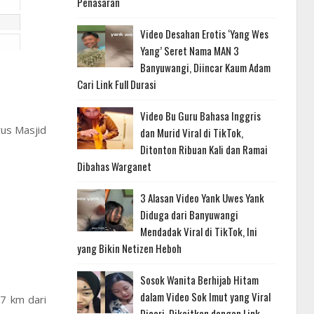
Penasaran
Video Desahan Erotis ‘Yang Wes
Yang’ Seret Nama MAN 3
Banyuwangi, Diincar Kaum Adam
Cari Link Full Durasi
Video Bu Guru Bahasa Inggris
rus Masjid
dan Murid Viral di TikTok,
Ditonton Ribuan Kali dan Ramai
Dibahas Warganet
3 Alasan Video Yank Uwes Yank
Diduga dari Banyuwangi
Mendadak Viral di TikTok, Ini
yang Bikin Netizen Heboh
Sosok Wanita Berhijab Hitam
dalam Video Sok Imut yang Viral
,7 km dari
Dicari, Dikaitkan dengan Link