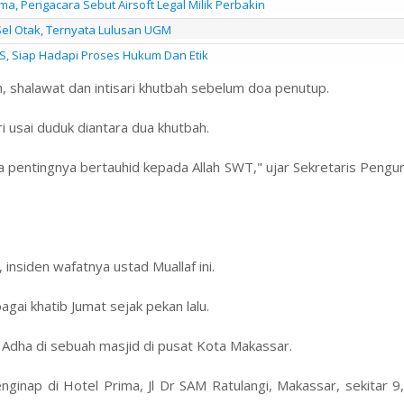
a, Pengacara Sebut Airsoft Legal Milik Perbakin
Sel Otak, Ternyata Lulusan UGM
S, Siap Hadapi Proses Hukum Dan Etik
 shalawat dan intisari khutbah sebelum doa penutup.
ri usai duduk diantara dua khutbah.
ta pentingnya bertauhid kepada Allah SWT," ujar Sekretaris Pengu
 insiden wafatnya ustad Muallaf ini.
gai khatib Jumat sejak pekan lalu.
l Adha di sebuah masjid di pusat Kota Makassar.
ginap di Hotel Prima, Jl Dr SAM Ratulangi, Makassar, sekitar 9