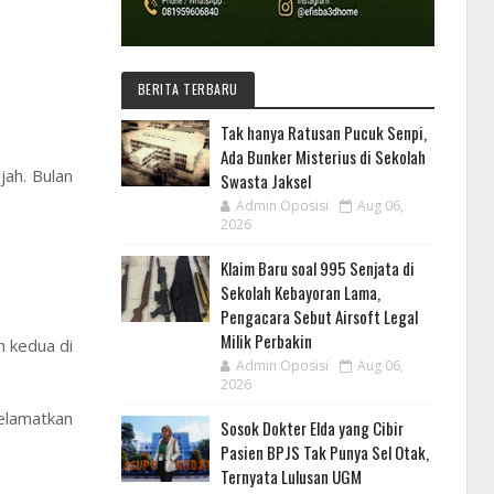
BERITA TERBARU
Tak hanya Ratusan Pucuk Senpi,
Ada Bunker Misterius di Sekolah
jah. Bulan
Swasta Jaksel
Admin Oposisi
Aug 06,
2026
Klaim Baru soal 995 Senjata di
Sekolah Kebayoran Lama,
Pengacara Sebut Airsoft Legal
Milik Perbakin
 kedua di
Admin Oposisi
Aug 06,
2026
selamatkan
Sosok Dokter Elda yang Cibir
Pasien BPJS Tak Punya Sel Otak,
Ternyata Lulusan UGM