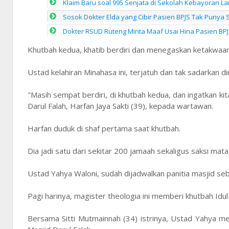
Klaim Baru soal 995 Senjata di Sekolah Kebayoran Lam
Sosok Dokter Elda yang Cibir Pasien BPJS Tak Punya 
Dokter RSUD Ruteng Minta Maaf Usai Hina Pasien BPJ
Khutbah kedua, khatib berdiri dan menegaskan ketakwaan,
Ustad kelahiran Minahasa ini, terjatuh dan tak sadarkan di
"Masih sempat berdiri, di khutbah kedua, dan ingatkan ki
Darul Falah, Harfan Jaya Sakti (39), kepada wartawan.
Harfan duduk di shaf pertama saat khutbah.
Dia jadi satu dari sekitar 200 jamaah sekaligus saksi mata,
Ustad Yahya Waloni, sudah dijadwalkan panitia masjid seba
Pagi harinya, magister theologia ini memberi khutbah Idu
Bersama Sitti Mutmainnah (34) istrinya, Ustad Yahya men