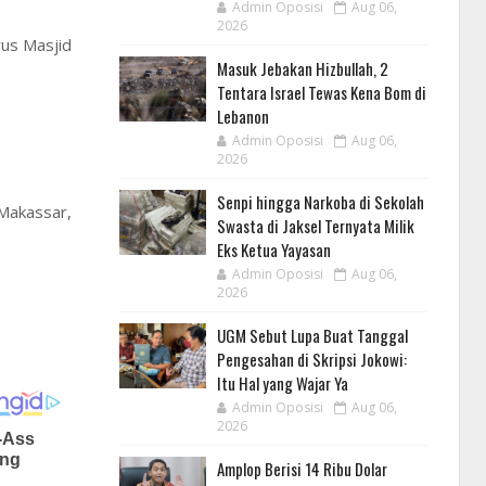
Admin Oposisi
Aug 06,
2026
rus Masjid
Masuk Jebakan Hizbullah, 2
Tentara Israel Tewas Kena Bom di
Lebanon
Admin Oposisi
Aug 06,
2026
Senpi hingga Narkoba di Sekolah
 Makassar,
Swasta di Jaksel Ternyata Milik
Eks Ketua Yayasan
Admin Oposisi
Aug 06,
2026
UGM Sebut Lupa Buat Tanggal
Pengesahan di Skripsi Jokowi:
Itu Hal yang Wajar Ya
Admin Oposisi
Aug 06,
2026
Amplop Berisi 14 Ribu Dolar