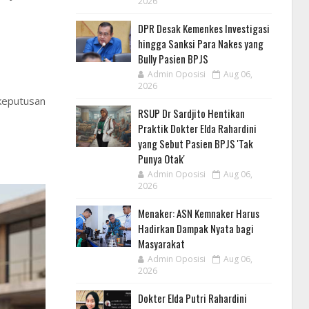
2026
DPR Desak Kemenkes Investigasi
hingga Sanksi Para Nakes yang
Bully Pasien BPJS
Admin Oposisi
Aug 06,
2026
keputusan
RSUP Dr Sardjito Hentikan
Praktik Dokter Elda Rahardini
yang Sebut Pasien BPJS 'Tak
Punya Otak'
Admin Oposisi
Aug 06,
2026
Menaker: ASN Kemnaker Harus
Hadirkan Dampak Nyata bagi
Masyarakat
Admin Oposisi
Aug 06,
2026
Dokter Elda Putri Rahardini