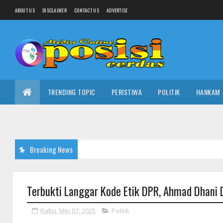
ABOUT US
DISCLAIMER
CONTACT US
ADVERTISE
TRENDING TOPIC
PERISTIWA
POLITIK
HANKAM
Breaking News
Terbukti Langgar Kode Etik DPR, Ahmad Dhani 
Rabu, Mei 07, 2025
Politik