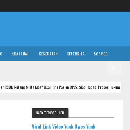
RO
KHAZANAH
KESEHATAN
SELEBRITA
SOSMED
ta Maaf Usai Hina Pasien BPJS, Siap Hadapi Proses Hukum Dan Etik
N
INFO TERPOPULER
Viral Link Video Yank Uwes Yank