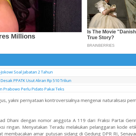
-Jokowi Soal Jabatan 2 Tahun
Desak PPATK Usut Aliran Rp 510 Triliun
en Prabowo Perlu Pidato Pakai Teks
igus, yakni pernyataan kontroversialnya mengenai naturalisasi pe
Dhani dengan nomor anggota A 119 dari Fraksi Partai Gerin
nksi ringan. Menyatakan Teradu melakukan pelanggaran kode eti
t membacakan amar putusan sidang di Gedung DPR RI, Senayan,