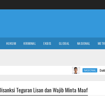
HUKUM
KRIMINAL
EKBIS
GLOBAL
NASIONAL
MET
Dokter RSUD Ruteng Min
NASIONAL
Disanksi Teguran Lisan dan Wajib Minta Maaf