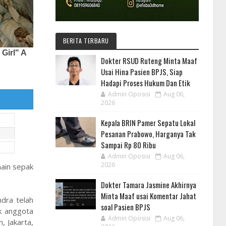
BERITA TERBARU
Dokter RSUD Ruteng Minta Maaf
Usai Hina Pasien BPJS, Siap
Hadapi Proses Hukum Dan Etik
Admin Oposisi
Aug 06,
2026
Kepala BRIN Pamer Sepatu Lokal
Pesanan Prabowo, Harganya Tak
Sampai Rp 80 Ribu
Admin Oposisi
Aug 06,
2026
main sepak
Dokter Tamara Jasmine Akhirnya
Minta Maaf usai Komentar Jahat
dra telah
soal Pasien BPJS
k anggota
Admin Oposisi
Aug 06,
 Jakarta,