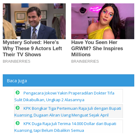
Baca Juga
Pengacara Jokowi Yakin Praperadilan Dokter Tifa
Sulit Dikabulkan, Ungkap 2 Alasannya
KPK Bongkar Tiga Pertemuan Raja Juli dengan Bupati
Kuansing, Dugaan Aliran Uang Menguat Sejak April
KPK Duga Raja Juli Terima 14.000 Dollar dari Bupati
Kuansing, tapi Belum Dibalikin Semua