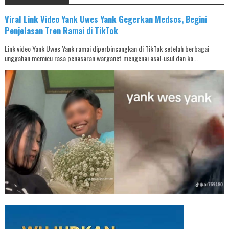
Viral Link Video Yank Uwes Yank Gegerkan Medsos, Begini
Penjelasan Tren Ramai di TikTok
Link video Yank Uwes Yank ramai diperbincangkan di TikTok setelah berbagai
unggahan memicu rasa penasaran warganet mengenai asal-usul dan ko...