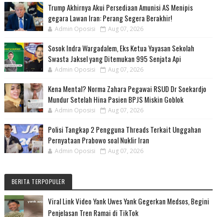
Trump Akhirnya Akui Persediaan Amunisi AS Menipis
gegara Lawan Iran: Perang Segera Berakhir!
Admin Oposisi
Aug 07, 2026
Sosok Indra Wargadalem, Eks Ketua Yayasan Sekolah
Swasta Jaksel yang Ditemukan 995 Senjata Api
Admin Oposisi
Aug 07, 2026
Kena Mental? Norma Zahara Pegawai RSUD Dr Soekardjo
Mundur Setelah Hina Pasien BPJS Miskin Goblok
Admin Oposisi
Aug 07, 2026
Polisi Tangkap 2 Pengguna Threads Terkait Unggahan
Pernyataan Prabowo soal Nuklir Iran
Admin Oposisi
Aug 07, 2026
BERITA TERPOPULER
Viral Link Video Yank Uwes Yank Gegerkan Medsos, Begini
Penjelasan Tren Ramai di TikTok