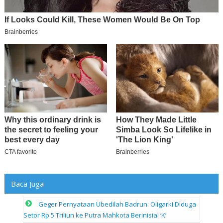
Baca Juga
Geger Pernyataan Ubedilah Badrun: Oligarki Diduga
Setor Rp 5 Triliun ke Putra Mahkota Berinisial ‘K’