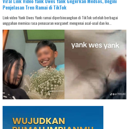
Viral Link Video Yank Uwes Yank Gegerkan Medsos, Begini
Penjelasan Tren Ramai di TikTok
Link video Yank Uwes Yank ramai diperbincangkan di TikTok setelah berbagai
unggahan memicu rasa penasaran warganet mengenai asal-usul dan ko...