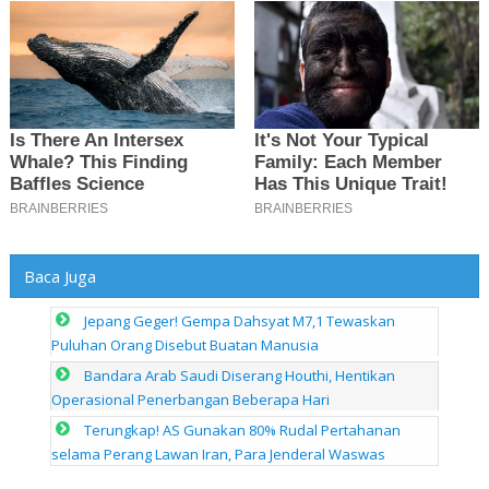
Baca Juga
Jepang Geger! Gempa Dahsyat M7,1 Tewaskan
Puluhan Orang Disebut Buatan Manusia
Bandara Arab Saudi Diserang Houthi, Hentikan
Operasional Penerbangan Beberapa Hari
Terungkap! AS Gunakan 80% Rudal Pertahanan
selama Perang Lawan Iran, Para Jenderal Waswas