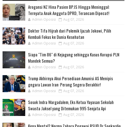
Arogansi NZ Hina Pasien BPJS Hingga Meninggal:
Ternyata Anak Anggota DPRD, Terancam Dipecat!
Admin Oposisi
Aug 07, 2026
Dokter Tifa Hijrah dari Polemik Ijazah Jokowi, Pilih
Kembali Fokus ke Dunia Kesehatan
Admin Oposisi
Aug 07, 2026
Siapa "Tim 86" di Kejagung sehingga Kasus Korupsi PLN
Mandek Semua?
Admin Oposisi
Aug 07, 2026
Trump Akhirnya Akui Persediaan Amunisi AS Menipis
gegara Lawan Iran: Perang Segera Berakhir!
Admin Oposisi
Aug 07, 2026
Sosok Indra Wargadalem, Eks Ketua Yayasan Sekolah
Swasta Jaksel yang Ditemukan 995 Senjata Api
Admin Oposisi
Aug 07, 2026
Kena Mental? Norma Zahara Pegawai RSUD Dr Soekardjo