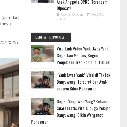
Anak Anggota DPRD, Terancam
Dipecat!
Admin Oposisi
Aug 07,
(dan dari
2026
tanya.
BERITA TERPOPULER
/5/2025).
Viral Link Video Yank Uwes Yank
Gegerkan Medsos, Begini
Penjelasan Tren Ramai di TikTok
“Yank Uwes Yank” Viral di TikTok,
Banyuwangi Terseret dan Asal-
usulnya Bikin Penasaran
Geger ‘Yang Wes Yang’! Rekaman
Suara Erotis Viral Diduga Pelajar
Banyuwangi Bikin Warganet
Penasaran