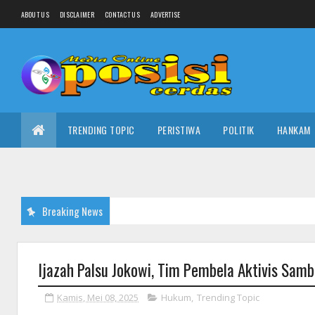
ABOUT US
DISCLAIMER
CONTACT US
ADVERTISE
TRENDING TOPIC
PERISTIWA
POLITIK
HANKAM
Breaking News
Ijazah Palsu Jokowi, Tim Pembela Aktivis Samb
Kamis, Mei 08, 2025
Hukum
,
Trending Topic