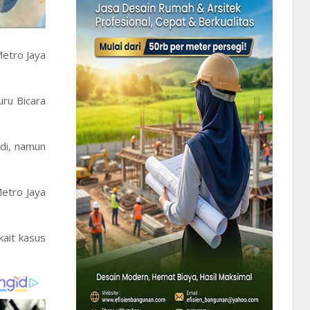
etro Jaya
uru Bicara
ndi, namun
Metro Jaya
kait kasus