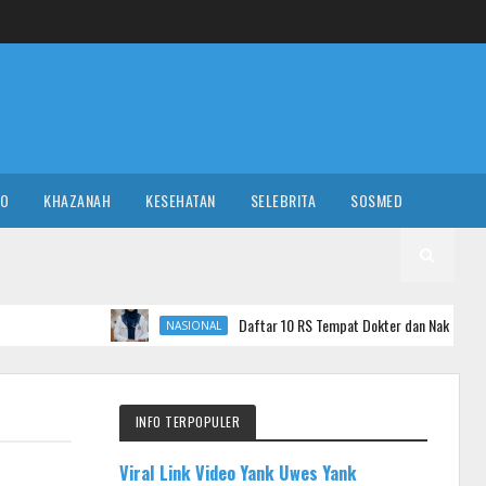
RO
KHAZANAH
KESEHATAN
SELEBRITA
SOSMED
Daftar 10 RS Tempat Dokter dan Nakes yang Komentar Sadis ke
NASIONAL
INFO TERPOPULER
Viral Link Video Yank Uwes Yank