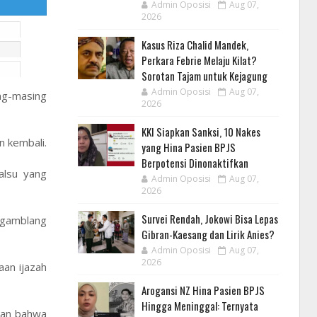
Admin Oposisi
Aug 07,
2026
Kasus Riza Chalid Mandek,
Perkara Febrie Melaju Kilat?
Sorotan Tajam untuk Kejagung
Admin Oposisi
Aug 07,
ing-masing
2026
KKI Siapkan Sanksi, 10 Nakes
n kembali.
yang Hina Pasien BPJS
Berpotensi Dinonaktifkan
alsu yang
Admin Oposisi
Aug 07,
2026
Survei Rendah, Jokowi Bisa Lepas
n gamblang
Gibran-Kaesang dan Lirik Anies?
Admin Oposisi
Aug 07,
2026
aan ijazah
Arogansi NZ Hina Pasien BPJS
Hingga Meninggal: Ternyata
akan bahwa