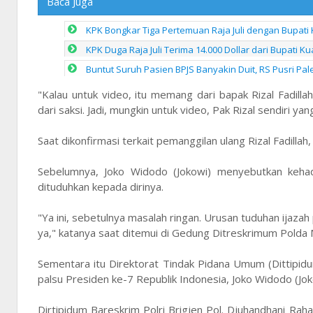
Baca Juga
KPK Bongkar Tiga Pertemuan Raja Juli dengan Bupati 
KPK Duga Raja Juli Terima 14.000 Dollar dari Bupati K
Buntut Suruh Pasien BPJS Banyakin Duit, RS Pusri P
"Kalau untuk video, itu memang dari bapak Rizal Fadill
dari saksi. Jadi, mungkin untuk video, Pak Rizal sendiri y
Saat dikonfirmasi terkait pemanggilan ulang Rizal Fadil
Sebelumnya, Joko Widodo (Jokowi) menyebutkan kehad
dituduhkan kepada dirinya.
"Ya ini, sebetulnya masalah ringan. Urusan tuduhan ijaza
ya," katanya saat ditemui di Gedung Ditreskrimum Polda 
Sementara itu Direktorat Tindak Pidana Umum (Dittipidu
palsu Presiden ke-7 Republik Indonesia, Joko Widodo (Jok
Dirtipidum Bareskrim Polri Brigjen Pol. Djuhandhani Ra