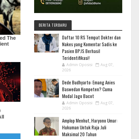
BERITA TERBARU
Daftar 10 RS Tempat Dokter dan
Nakes yang Komentar Sadis ke
Pasien BPJS Berhasil
Teridentifikasi!
Admin Oposisi
Aug 07,
2026
Dede Budhyarto: Emang Anies
Baswedan Kompeten? Cuma
Modal Jago Bacot
Admin Oposisi
Aug 07,
2026
Amplop Menhut, Haryono Umar:
Hukuman Untuk Raja Juli
Maksimal 20 Tahun