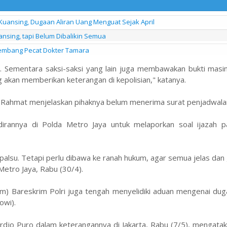
Kuansing, Dugaan Aliran Uang Menguat Sejak April
uansing, tapi Belum Dibalikin Semua
alembang Pecat Dokter Tamara
ah. Sementara saksi-saksi yang lain juga membawakan bukti mas
ang akan memberikan keterangan di kepolisian," katanya.
lah, Rahmat menjelaskan pihaknya belum menerima surat penjadwala
irannya di Polda Metro Jaya untuk melaporkan soal ijazah p
h palsu. Tetapi perlu dibawa ke ranah hukum, agar semua jelas da
Metro Jaya, Rabu (30/4).
m) Bareskrim Polri juga tengah menyelidiki aduan mengenai dug
owi).
hardjo Puro dalam keterangannya di Jakarta, Rabu (7/5), mengat