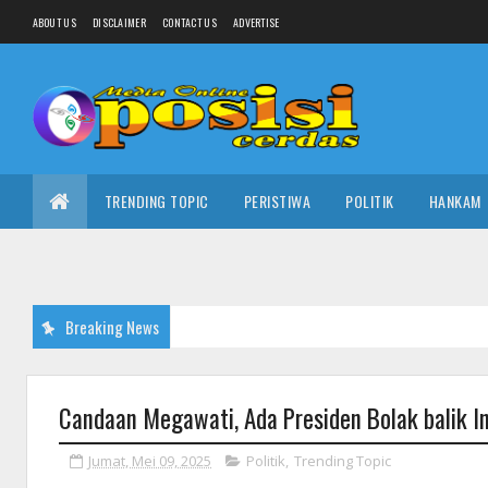
ABOUT US
DISCLAIMER
CONTACT US
ADVERTISE
TRENDING TOPIC
PERISTIWA
POLITIK
HANKAM
Breaking News
Candaan Megawati, Ada Presiden Bolak balik I
Jumat, Mei 09, 2025
Politik
,
Trending Topic