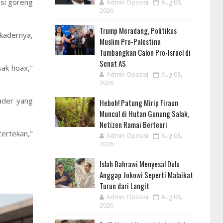
asi goreng
Admin Oposisi
Aug 08,
2026
Trump Meradang, Politikus
 kadernya,
Muslim Pro-Palestina
Tumbangkan Calon Pro-Israel di
Senat AS
sak hoax,"
Admin Oposisi
Aug 08,
2026
ader yang
Heboh! Patung Mirip Firaun
Muncul di Hutan Gunung Salak,
Netizen Ramai Berteori
tertekan,"
Admin Oposisi
Aug 08,
2026
Islah Bahrawi Menyesal Dulu
Anggap Jokowi Seperti Malaikat
Turun dari Langit
Admin Oposisi
Aug 08,
2026