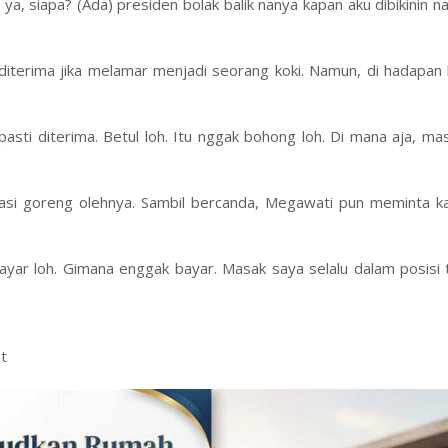
ya, siapa? (Ada) presiden bolak balik nanya kapan aku dibikinin n
diterima jika melamar menjadi seorang koki. Namun, di hadapan
 pasti diterima. Betul loh. Itu nggak bohong loh. Di mana aja, ma
asi goreng olehnya. Sambil bercanda, Megawati pun meminta k
ayar loh. Gimana enggak bayar. Masak saya selalu dalam posisi 
t