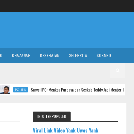
RO
KHAZANAH
KESEHATAN
SELEBRITA
SOSMED
Survei IPO: Menkeu Purbaya dan Seskab Teddy Jadi Menteri Berkinerja Terbaik di Kab
INFO TERPOPULER
Viral Link Video Yank Uwes Yank