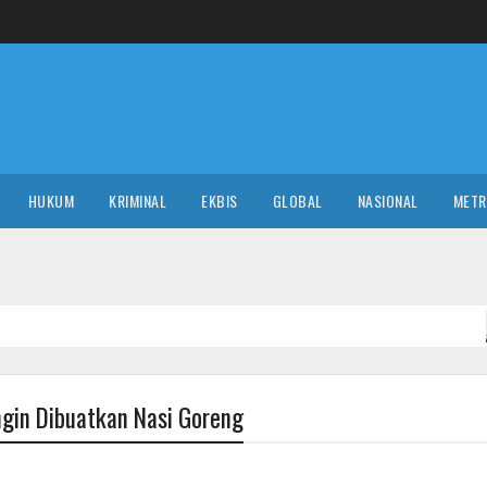
HUKUM
KRIMINAL
EKBIS
GLOBAL
NASIONAL
MET
POLITIK
ngin Dibuatkan Nasi Goreng