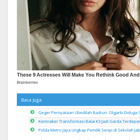
Baca Juga
Geger Pernyataan Ubedilah Badrun: Oligarki Diduga Set
Kemnaker Transformasi Balai K3 Jadi Garda Terdep
Polda Metro Jaya Ungkap Pemilik Senpi di Sekolah Ja