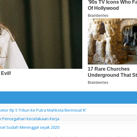
or Rp 5 Triliun ke Putra Mahkota Berinisial ‘K’
an Pencegahan Kecelakaan Kerja
ksel Sudah Meninggal sejak 2020