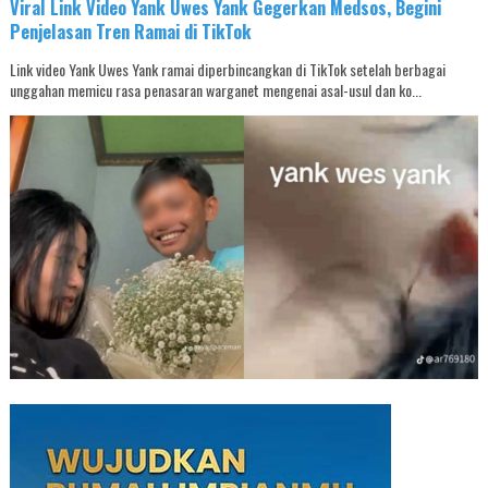
Viral Link Video Yank Uwes Yank Gegerkan Medsos, Begini
Penjelasan Tren Ramai di TikTok
Link video Yank Uwes Yank ramai diperbincangkan di TikTok setelah berbagai
unggahan memicu rasa penasaran warganet mengenai asal-usul dan ko...