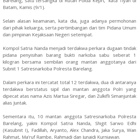
Barelang, satu tersangka di Rutan Polda Kepri,” kata Tiyan di
Batam, Kamis (9/1).
Selain alasan keamanan, kata dia, juga adanya permohonan
dari pihak keluarga, serta pertimbangan dari tim Pidana Umum
dan pimpinan Kejaksaan Negeri setempat.
Kompol Satria Nanda menjadi terdakwa perkara dugaan tindak
pidana penyisihan barang bukti narkoba sabu seberat 1
kilogran bersama sembilan orang mantan anggotanya dari
Subnit 1 Satresnarkoba Polresta Barelang.
Dalam perkara ini tercatat total 12 terdakwa, dua di antaranya
terdakwa berstatus sipil dan mantan anggota Polri yang
dipecat atas nama Azis Martua Siregar, dan Zulkifli Simanjuntak
alias Juntak.
Sementara itu, 10 mantan anggota Satresnarkoba Polresta
Barelang, yakni Kompol Satria Nanda, Shigit Sarwo Edhi
(Kasubnit I), Fadillah, Aryanto, Alex Chandra, Jaka Surya, Wan
Rahmat, Ma’ruf Rambe, Rahmadi dan Junaidi Kurniawan.