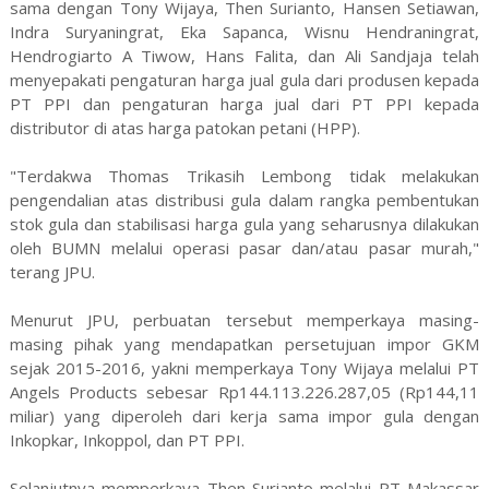
sama dengan Tony Wijaya, Then Surianto, Hansen Setiawan,
Indra Suryaningrat, Eka Sapanca, Wisnu Hendraningrat,
Hendrogiarto A Tiwow, Hans Falita, dan Ali Sandjaja telah
menyepakati pengaturan harga jual gula dari produsen kepada
PT PPI dan pengaturan harga jual dari PT PPI kepada
distributor di atas harga patokan petani (HPP).
"Terdakwa Thomas Trikasih Lembong tidak melakukan
pengendalian atas distribusi gula dalam rangka pembentukan
stok gula dan stabilisasi harga gula yang seharusnya dilakukan
oleh BUMN melalui operasi pasar dan/atau pasar murah,"
terang JPU.
Menurut JPU, perbuatan tersebut memperkaya masing-
masing pihak yang mendapatkan persetujuan impor GKM
sejak 2015-2016, yakni memperkaya Tony Wijaya melalui PT
Angels Products sebesar Rp144.113.226.287,05 (Rp144,11
miliar) yang diperoleh dari kerja sama impor gula dengan
Inkopkar, Inkoppol, dan PT PPI.
Selanjutnya memperkaya Then Surianto melalui PT Makassar