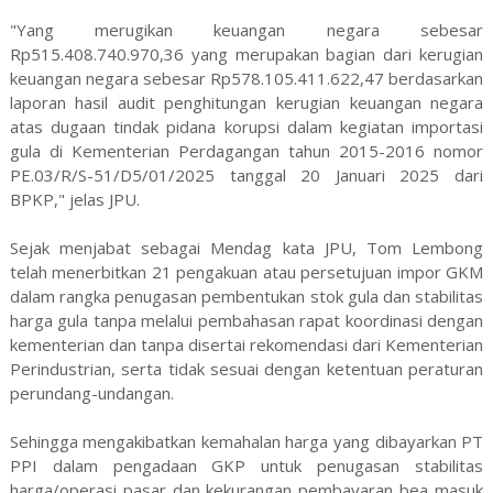
"Yang merugikan keuangan negara sebesar
Rp515.408.740.970,36 yang merupakan bagian dari kerugian
keuangan negara sebesar Rp578.105.411.622,47 berdasarkan
laporan hasil audit penghitungan kerugian keuangan negara
atas dugaan tindak pidana korupsi dalam kegiatan importasi
gula di Kementerian Perdagangan tahun 2015-2016 nomor
PE.03/R/S-51/D5/01/2025 tanggal 20 Januari 2025 dari
BPKP," jelas JPU.
Sejak menjabat sebagai Mendag kata JPU, Tom Lembong
telah menerbitkan 21 pengakuan atau persetujuan impor GKM
dalam rangka penugasan pembentukan stok gula dan stabilitas
harga gula tanpa melalui pembahasan rapat koordinasi dengan
kementerian dan tanpa disertai rekomendasi dari Kementerian
Perindustrian, serta tidak sesuai dengan ketentuan peraturan
perundang-undangan.
Sehingga mengakibatkan kemahalan harga yang dibayarkan PT
PPI dalam pengadaan GKP untuk penugasan stabilitas
harga/operasi pasar dan kekurangan pembayaran bea masuk