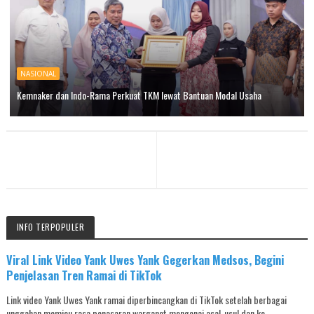
NASIONAL
Kemnaker dan Indo-Rama Perkuat TKM lewat Bantuan Modal Usaha
INFO TERPOPULER
Viral Link Video Yank Uwes Yank Gegerkan Medsos, Begini
Penjelasan Tren Ramai di TikTok
Link video Yank Uwes Yank ramai diperbincangkan di TikTok setelah berbagai
unggahan memicu rasa penasaran warganet mengenai asal-usul dan ko...