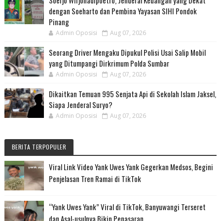
dengan Soeharto dan Pembina Yayasan SIHI Pondok
Pinang
Admin Oposisi
Aug 07, 2026
Seorang Driver Mengaku Dipukul Polisi Usai Salip Mobil
yang Ditumpangi Dirkrimum Polda Sumbar
Admin Oposisi
Aug 07, 2026
Dikaitkan Temuan 995 Senjata Api di Sekolah Islam Jaksel,
Siapa Jenderal Suryo?
Admin Oposisi
Aug 07, 2026
BERITA TERPOPULER
Viral Link Video Yank Uwes Yank Gegerkan Medsos, Begini
Penjelasan Tren Ramai di TikTok
“Yank Uwes Yank” Viral di TikTok, Banyuwangi Terseret
dan Asal-usulnya Bikin Penasaran