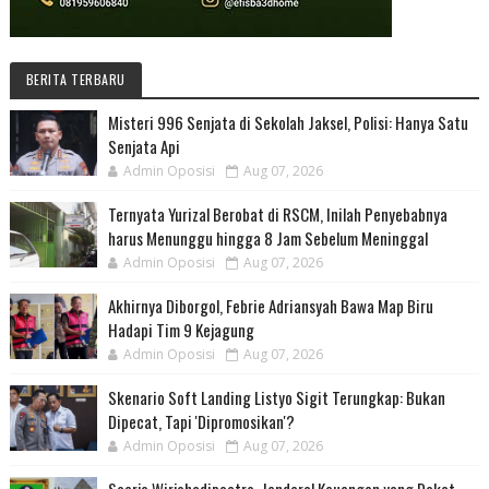
BERITA TERBARU
Misteri 996 Senjata di Sekolah Jaksel, Polisi: Hanya Satu
Senjata Api
Admin Oposisi
Aug 07, 2026
Ternyata Yurizal Berobat di RSCM, Inilah Penyebabnya
harus Menunggu hingga 8 Jam Sebelum Meninggal
Admin Oposisi
Aug 07, 2026
Akhirnya Diborgol, Febrie Adriansyah Bawa Map Biru
Hadapi Tim 9 Kejagung
Admin Oposisi
Aug 07, 2026
Skenario Soft Landing Listyo Sigit Terungkap: Bukan
Dipecat, Tapi 'Dipromosikan'?
Admin Oposisi
Aug 07, 2026
Soerjo Wirjohadipoetro, Jenderal Keuangan yang Dekat