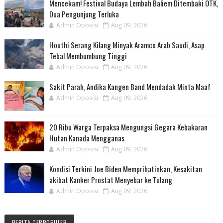
Mencekam! Festival Budaya Lembah Baliem Ditembaki OTK,
Dua Pengunjung Terluka
Admin Oposisi
Aug 09, 2026
Houthi Serang Kilang Minyak Aramco Arab Saudi, Asap
Tebal Membumbung Tinggi
Admin Oposisi
Aug 09, 2026
Sakit Parah, Andika Kangen Band Mendadak Minta Maaf
Admin Oposisi
Aug 09, 2026
20 Ribu Warga Terpaksa Mengungsi Gegara Kebakaran
Hutan Kanada Mengganas
Admin Oposisi
Aug 09, 2026
Kondisi Terkini Joe Biden Memprihatinkan, Kesakitan
akibat Kanker Prostat Menyebar ke Tulang
Admin Oposisi
Aug 09, 2026
BERITA TERPOPULER