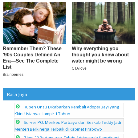
Baca Juga
Ruben Onsu Dikabarkan Kembali Adopsi Bayi yang
Kkini Usianya Hampir 1 Tahun
Survei IPO: Menkeu Purbaya dan Seskab Teddy Jadi
Menteri Berkinerja Terbaik di Kabinet Prabowo
7 Jam 20 Pertanyaan, Febrie Adriansyah Koordinasi