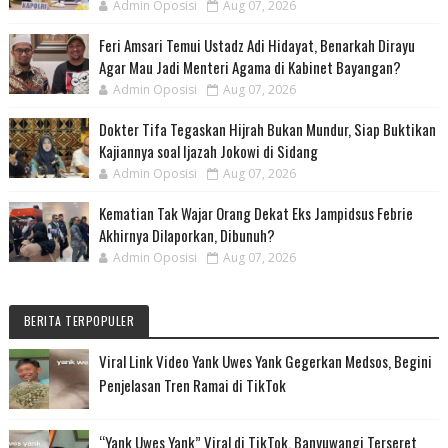
Admin Oposisi
Aug 07, 2026
Feri Amsari Temui Ustadz Adi Hidayat, Benarkah Dirayu
Agar Mau Jadi Menteri Agama di Kabinet Bayangan?
Admin Oposisi
Aug 07, 2026
Dokter Tifa Tegaskan Hijrah Bukan Mundur, Siap Buktikan
Kajiannya soal Ijazah Jokowi di Sidang
Admin Oposisi
Aug 07, 2026
Kematian Tak Wajar Orang Dekat Eks Jampidsus Febrie
Akhirnya Dilaporkan, Dibunuh?
Admin Oposisi
Aug 07, 2026
BERITA TERPOPULER
Viral Link Video Yank Uwes Yank Gegerkan Medsos, Begini
Penjelasan Tren Ramai di TikTok
“Yank Uwes Yank” Viral di TikTok, Banyuwangi Terseret