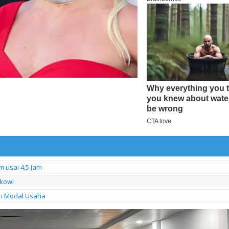
usai 4,5 Jam
okowi
n Modal Usaha