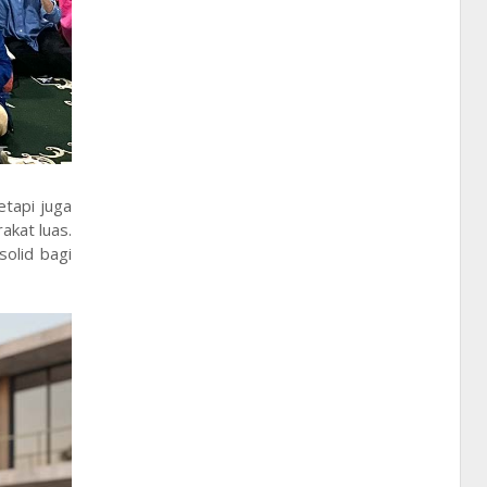
tapi juga
kat luas.
olid bagi