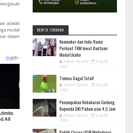
k mengasah
ti adalah
tiga modal
BERITA TERBARU
asar dalam
Kemnaker dan Indo-Rama
Perkuat TKM lewat Bantuan
Modal Usaha
Admin Oposisi
Aug 08,
2026
Timnas Gagal Total!
Admin Oposisi
Aug 08,
2026
Penampakan Kebakaran Gedung
Bapenda DKI Padam usai 4,5 Jam
Admin Oposisi
Aug 08,
2026
Publik Curiga UGM Melindungi