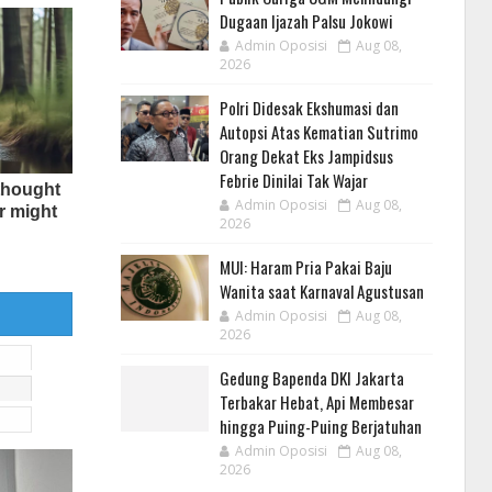
Dugaan Ijazah Palsu Jokowi
Admin Oposisi
Aug 08,
2026
Polri Didesak Ekshumasi dan
Autopsi Atas Kematian Sutrimo
Orang Dekat Eks Jampidsus
Febrie Dinilai Tak Wajar
Admin Oposisi
Aug 08,
2026
MUI: Haram Pria Pakai Baju
Wanita saat Karnaval Agustusan
Admin Oposisi
Aug 08,
2026
Gedung Bapenda DKI Jakarta
Terbakar Hebat, Api Membesar
hingga Puing-Puing Berjatuhan
Admin Oposisi
Aug 08,
2026