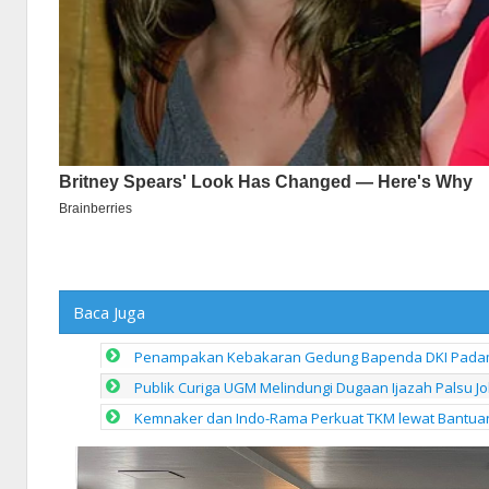
Baca Juga
Penampakan Kebakaran Gedung Bapenda DKI Padam 
Publik Curiga UGM Melindungi Dugaan Ijazah Palsu J
Kemnaker dan Indo-Rama Perkuat TKM lewat Bantua