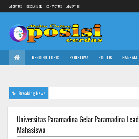
ABOUT US
DISCLAIMER
CONTACT US
ADVERTISE
TRENDING TOPIC
PERISTIWA
POLITIK
HANKAM
Breaking News
Universitas Paramadina Gelar Paramadina Le
Mahasiswa