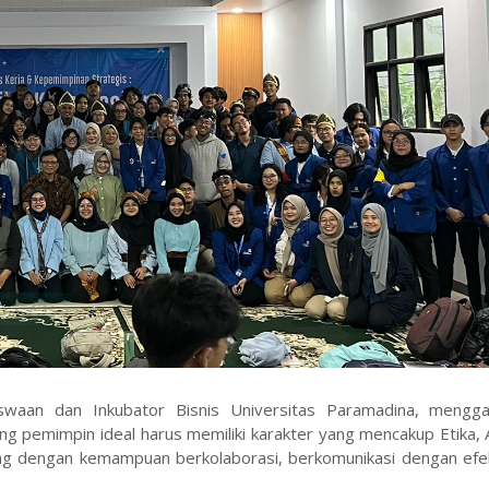
swaan dan Inkubator Bisnis Universitas Paramadina, mengga
g pemimpin ideal harus memiliki karakter yang mencakup Etika, 
ung dengan kemampuan berkolaborasi, berkomunikasi dengan efek