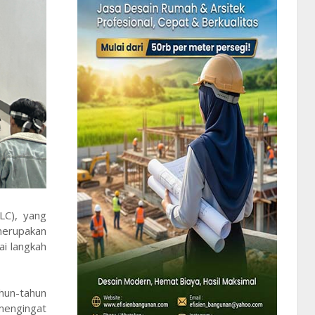
LC), yang
 merupakan
i langkah
ahun-tahun
mengingat