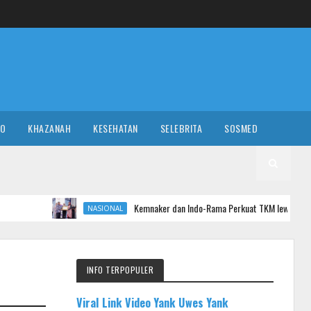
RO
KHAZANAH
KESEHATAN
SELEBRITA
SOSMED
Kemnaker dan Indo-Rama Perkuat TKM lewat Bantuan Modal Usah
NASIONAL
INFO TERPOPULER
Viral Link Video Yank Uwes Yank