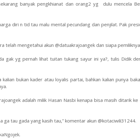
sekarang banyak pengkhianat dan orang2 yg dulu mencela Belia
rga diri n tid tau malu mental pecundang dan penjilat. Pak pres
a telah mengetahui akun @datuakrajoangek dan siapa pemiliknya
ak yg pernah lihat tuitan tukang sayur ini ya?, tulis Didik d
a kalian bukan kader atau loyalis partai, bahkan kalian punya bak
nya.
ajoangek adalah milik Hasan Nasbi kenapa bisa masih ditarik ke
 ga tau gada yang kasih tau,” komentar akun @kotaciwili31244.
kaNgojek.