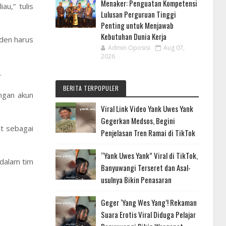
Menaker: Penguatan Kompetensi
u,” tulis
Lulusan Perguruan Tinggi
Penting untuk Menjawab
Kebutuhan Dunia Kerja
iden harus
Admin Oposisi
Aug 07,
2026
.
BERITA TERPOPULER
engan akun
Viral Link Video Yank Uwes Yank
Gegerkan Medsos, Begini
at sebagai
Penjelasan Tren Ramai di TikTok
“Yank Uwes Yank” Viral di TikTok,
 dalam tim
Banyuwangi Terseret dan Asal-
usulnya Bikin Penasaran
Geger ‘Yang Wes Yang’! Rekaman
Suara Erotis Viral Diduga Pelajar