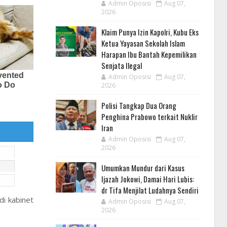
Admin Oposisi
Aug 07,
2026
Klaim Punya Izin Kapolri, Kubu Eks
Ketua Yayasan Sekolah Islam
Harapan Ibu Bantah Kepemilikan
Senjata Ilegal
Admin Oposisi
Aug 07,
2026
Polisi Tangkap Dua Orang
Penghina Prabowo terkait Nuklir
Iran
Admin Oposisi
Aug 07,
2026
Umumkan Mundur dari Kasus
Ijazah Jokowi, Damai Hari Lubis:
dr Tifa Menjilat Ludahnya Sendiri
i kabinet
Admin Oposisi
Aug 07,
2026