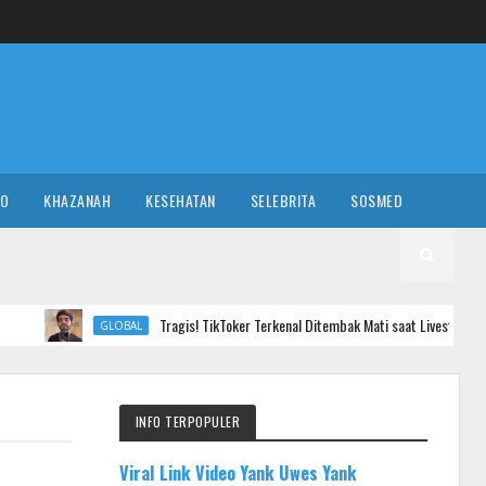
RO
KHAZANAH
KESEHATAN
SELEBRITA
SOSMED
Tragis! TikToker Terkenal Ditembak Mati saat Livestreaming
GLOBAL
INFO TERPOPULER
Viral Link Video Yank Uwes Yank