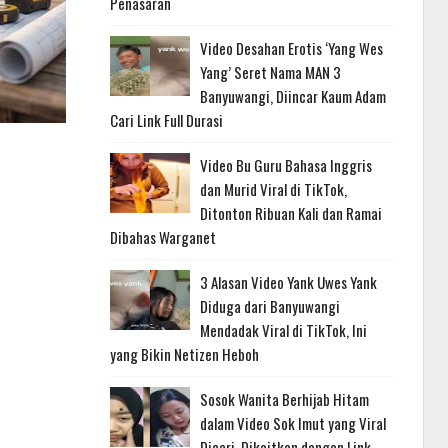
Penasaran
Video Desahan Erotis ‘Yang Wes
Yang’ Seret Nama MAN 3
Banyuwangi, Diincar Kaum Adam
Cari Link Full Durasi
Video Bu Guru Bahasa Inggris
dan Murid Viral di TikTok,
Ditonton Ribuan Kali dan Ramai
Dibahas Warganet
3 Alasan Video Yank Uwes Yank
Diduga dari Banyuwangi
Mendadak Viral di TikTok, Ini
yang Bikin Netizen Heboh
Sosok Wanita Berhijab Hitam
dalam Video Sok Imut yang Viral
Dicari, Dikaitkan dengan Link