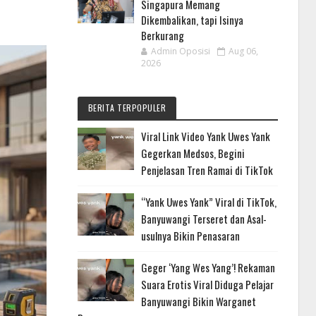
Singapura Memang
Dikembalikan, tapi Isinya
Berkurang
Admin Oposisi
Aug 06,
2026
BERITA TERPOPULER
Viral Link Video Yank Uwes Yank
Gegerkan Medsos, Begini
Penjelasan Tren Ramai di TikTok
“Yank Uwes Yank” Viral di TikTok,
Banyuwangi Terseret dan Asal-
usulnya Bikin Penasaran
Geger ‘Yang Wes Yang’! Rekaman
Suara Erotis Viral Diduga Pelajar
Banyuwangi Bikin Warganet