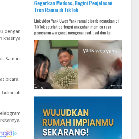
Gegerkan Medsos, Begini Penjelasan
Tren Ramai di TikTok
Link video Yank Uwes Yank ramai diperbincangkan di
TikTok setelah berbagai unggahan memicu rasa
gu dengan
penasaran warganet mengenai asal-usul dan ko...
ri khasnya
. Saat ini
t bicara.
 bukanlah
selebgram
eretannya.