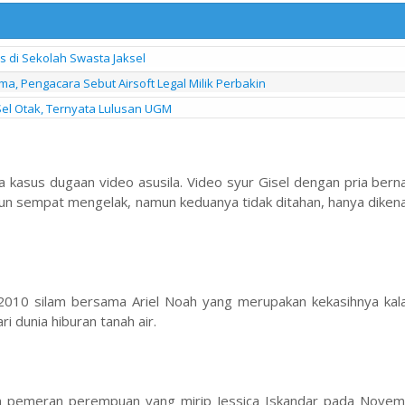
s di Sekolah Swasta Jaksel
a, Pengacara Sebut Airsoft Legal Milik Perbakin
Sel Otak, Ternyata Lulusan UGM
ka kasus dugaan video asusila. Video syur Gisel dengan pria be
upun sempat mengelak, namun keduanya tidak ditahan, hanya diken
10 silam bersama Ariel Noah yang merupakan kekasihnya kala 
i dunia hiburan tanah air.
an pemeran perempuan yang mirip Jessica Iskandar pada Nove