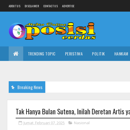
ABOUT US
DISCLAIMER
CONTACT US
ADVERTISE
TRENDING TOPIC
PERISTIWA
POLITIK
HANKAM
Breaking News
Tak Hanya Bulan Sutena, Inilah Deretan Artis 
Jumat, Februari 07, 2025
Nasional