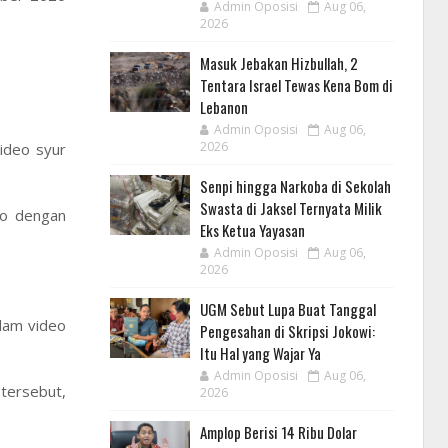
Admin Oposisi
Aug 06,
2026
Masuk Jebakan Hizbullah, 2
Tentara Israel Tewas Kena Bom di
Lebanon
Admin Oposisi
Aug 06,
2026
ideo syur
Senpi hingga Narkoba di Sekolah
Swasta di Jaksel Ternyata Milik
eo dengan
Eks Ketua Yayasan
Admin Oposisi
Aug 06,
2026
UGM Sebut Lupa Buat Tanggal
lam video
Pengesahan di Skripsi Jokowi:
Itu Hal yang Wajar Ya
Admin Oposisi
Aug 06,
tersebut,
2026
Amplop Berisi 14 Ribu Dolar