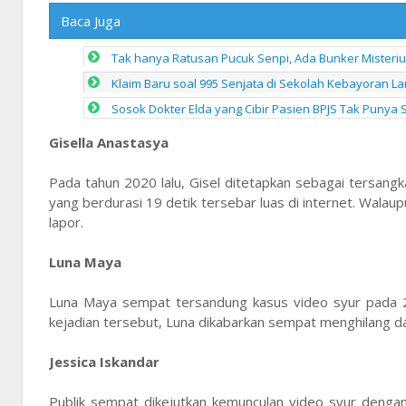
Baca Juga
Tak hanya Ratusan Pucuk Senpi, Ada Bunker Misteriu
Klaim Baru soal 995 Senjata di Sekolah Kebayoran Lam
Sosok Dokter Elda yang Cibir Pasien BPJS Tak Punya 
Gisella Anastasya
Pada tahun 2020 lalu, Gisel ditetapkan sebagai tersang
yang berdurasi 19 detik tersebar luas di internet. Wala
lapor.
Luna Maya
Luna Maya sempat tersandung kasus video syur pada 20
kejadian tersebut, Luna dikabarkan sempat menghilang dar
Jessica Iskandar
Publik sempat dikejutkan kemunculan video syur deng