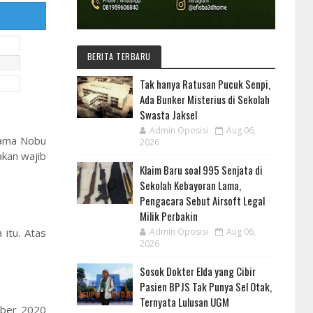
BERITA TERBARU
Tak hanya Ratusan Pucuk Senpi,
Ada Bunker Misterius di Sekolah
Swasta Jaksel
Admin Oposisi
Aug 06,
rnama Nobu
2026
akan wajib
Klaim Baru soal 995 Senjata di
Sekolah Kebayoran Lama,
Pengacara Sebut Airsoft Legal
Milik Perbakin
itu. Atas
Admin Oposisi
Aug 06,
2026
Sosok Dokter Elda yang Cibir
Pasien BPJS Tak Punya Sel Otak,
Ternyata Lulusan UGM
mber 2020