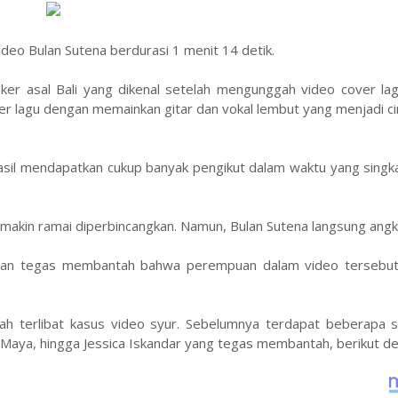
deo Bulan Sutena berdurasi 1 menit 14 detik.
oker asal Bali yang dikenal setelah mengunggah video cover la
r lagu dengan memainkan gitar dan vokal lembut yang menjadi ci
sil mendapatkan cukup banyak pengikut dalam waktu yang singkat
semakin ramai diperbincangkan. Namun, Bulan Sutena langsung angka
engan tegas membantah bahwa perempuan dalam video tersebut
ah terlibat kasus video syur. Sebelumnya terdapat beberapa 
a Maya, hingga Jessica Iskandar yang tegas membantah, berikut d