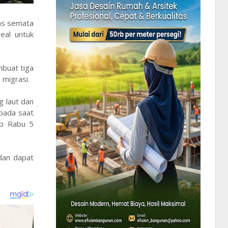
as semata
eal untuk
buat tiga
 migrasi.
g laut dan
 pada saat
ip Rabu 5
dan dapat