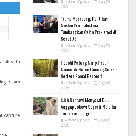
Admin Oposisi
Aug 08,
2026
Trump Meradang, Politikus
Muslim Pro-Palestina
Tumbangkan Calon Pro-Israel di
Senat AS
Admin Oposisi
Aug 08,
2026
alah satu
Heboh! Patung Mirip Firaun
Muncul di Hutan Gunung Salak,
Netizen Ramai Berteori
ting dalam
Admin Oposisi
Aug 08,
2026
Islah Bahrawi Menyesal Dulu
Anggap Jokowi Seperti Malaikat
Turun dari Langit
i capture
Admin Oposisi
Aug 08,
2026
 Ade.