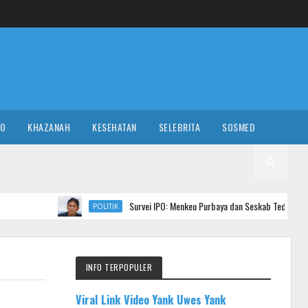
RO
KHAZANAH
KESEHATAN
SELEBRITA
SOSMED
Survei IPO: Menkeu Purbaya dan Seskab Teddy Jadi Menteri Berkine
POLITIK
INFO TERPOPULER
Viral Link Video Yank Uwes Yank