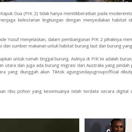
apuk Dua (PIK 2) tidak hanya menitikberatkan pada moderenit
njaga kelestarian lingkungan dengan menyediakan habitat id
de Yusuf menjelaskan, dalam pembangunan PIK 2 pihaknya mem
si dan sumber makanan untuk habitat burung laut dan burung yang
pkan untuk rumah tinggal burung. Aslinya di PIK ini adalah burun
ian utara dan juga ada burung migrasi dari Australia yang pindah
ra yang diunggah akun Tiktok agungsedayugroupofficial dikut
uhan ribu pohon yang kesemuanya telah terdata secara digital 