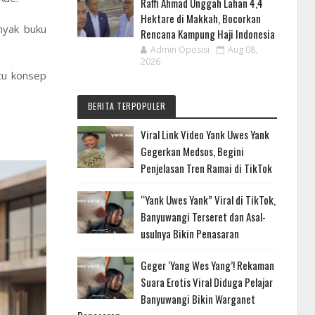
Raffi Ahmad Unggah Lahan 4,4
Hektare di Makkah, Bocorkan
nyak buku
Rencana Kampung Haji Indonesia
Admin Oposisi
Aug 08,
2026
tu konsep
BERITA TERPOPULER
Viral Link Video Yank Uwes Yank
Gegerkan Medsos, Begini
Penjelasan Tren Ramai di TikTok
“Yank Uwes Yank” Viral di TikTok,
Banyuwangi Terseret dan Asal-
usulnya Bikin Penasaran
Geger ‘Yang Wes Yang’! Rekaman
Suara Erotis Viral Diduga Pelajar
Banyuwangi Bikin Warganet