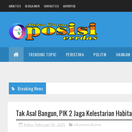
ABOUT US
DISCLAIMER
CONTACT US
ADVERTISE
TRENDING TOPIC
PERISTIWA
POLITIK
HANKAM
Breaking News
Tak Asal Bangun, PIK 2 Jaga Kelestarian Habi
Rabu, Februari 05, 2025
Ekonomi Bisnis