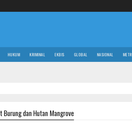
HUKUM
KRIMINAL
EKBIS
GLOBAL
NASIONAL
MET
tat Burung dan Hutan Mangrove