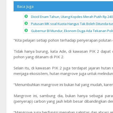
Baca Juga
Dicicil Enam Tahun, Utang Kopdes Merah Putih Rp 240
Putusan MK soal Kuota Hangus Tak Boleh Ditunda-tu
Gubernur BI Mundur, Ekonom Duga Ada Tekanan Polit
“Kita pelajari setiap pohon terhadap penyerapan polutan d
Tidak hanya burung, kata Ade, di kawasan PIK 2 dapat 
pohon yang ditanam di PIK 2.
Selain itu, di kawasan PIK 2 juga terdapat jajaran hut
menjaga ekosistem, hutan mangrove juga untuk melindungi
“Menumbuhkan mangrove ini bukan hal yang mudah, karena d
Mangrove ini, sambung dia, bukan hanya sebagai para
(penyerap) carbon yang jauh lebih besar dibandingkan d
“Mangrove juga berfungsi menahan salinitas dan abrasi ai