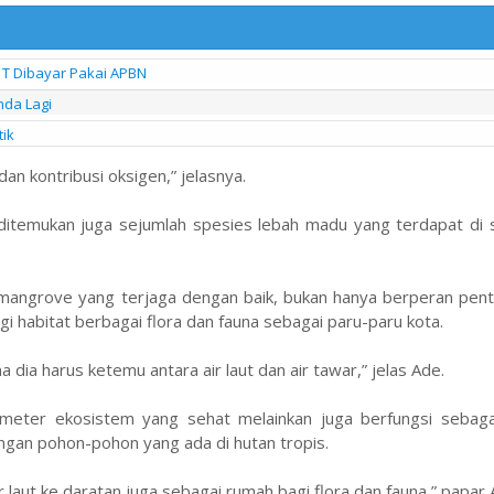
 T Dibayar Pakai APBN
nda Lagi
ik
an kontribusi oksigen,” jelasnya.
ditemukan juga sejumlah spesies lebah madu yang terdapat di s
an mangrove yang terjaga dengan baik, bukan hanya berperan pen
 habitat berbagai flora dan fauna sebagai paru-paru kota.
ia harus ketemu antara air laut dan air tawar,” jelas Ade.
meter ekosistem yang sehat melainkan juga berfungsi sebaga
engan pohon-pohon yang ada di hutan tropis.
r laut ke daratan juga sebagai rumah bagi flora dan fauna,” papar