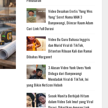
Penasaran
Video Desahan Erotis ‘Yang Wes
Yang’ Seret Nama MAN 3
Banyuwangi, Diincar Kaum Adam
Cari Link Full Durasi
Video Bu Guru Bahasa Inggris
dan Murid Viral di TikTok,
Ditonton Ribuan Kali dan Ramai
Dibahas Warganet
3 Alasan Video Yank Uwes Yank
Diduga dari Banyuwangi
Mendadak Viral di TikTok, Ini
yang Bikin Netizen Heboh
Sosok Wanita Berhijab Hitam
dalam Video Sok Imut yang Viral
Dicari, Dikaitkan dengan Link