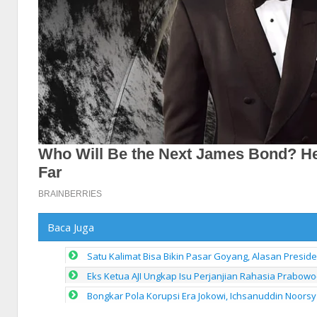
Baca Juga
Satu Kalimat Bisa Bikin Pasar Goyang, Alasan Presid
Eks Ketua AJI Ungkap Isu Perjanjian Rahasia Prabowo
Bongkar Pola Korupsi Era Jokowi, Ichsanuddin Noorsy 