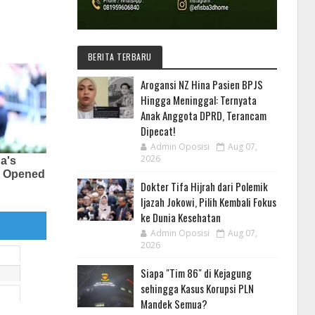
BERITA TERBARU
Arogansi NZ Hina Pasien BPJS
Hingga Meninggal: Ternyata
Anak Anggota DPRD, Terancam
Dipecat!
Admin Oposisi
Aug 07,
2026
Dokter Tifa Hijrah dari Polemik
Ijazah Jokowi, Pilih Kembali Fokus
ke Dunia Kesehatan
Admin Oposisi
Aug 07,
2026
Siapa "Tim 86" di Kejagung
sehingga Kasus Korupsi PLN
Mandek Semua?