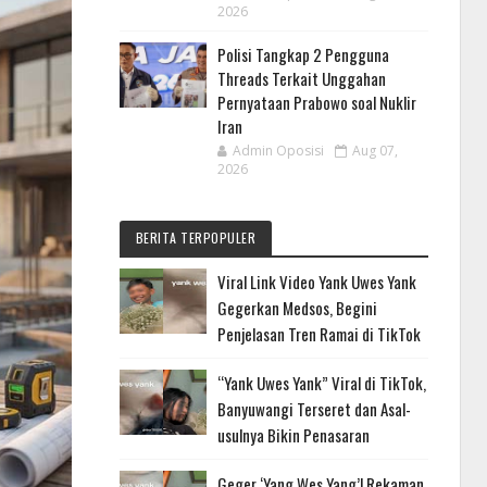
2026
Polisi Tangkap 2 Pengguna
Threads Terkait Unggahan
Pernyataan Prabowo soal Nuklir
Iran
Admin Oposisi
Aug 07,
2026
BERITA TERPOPULER
Viral Link Video Yank Uwes Yank
Gegerkan Medsos, Begini
Penjelasan Tren Ramai di TikTok
“Yank Uwes Yank” Viral di TikTok,
Banyuwangi Terseret dan Asal-
usulnya Bikin Penasaran
Geger ‘Yang Wes Yang’! Rekaman