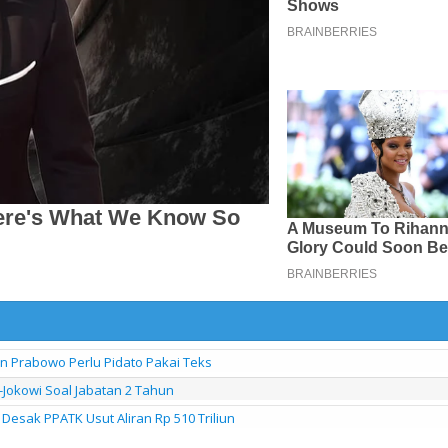
en Prabowo Perlu Pidato Pakai Teks
-Jokowi Soal Jabatan 2 Tahun
Desak PPATK Usut Aliran Rp 510 Triliun