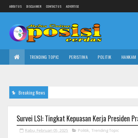
ABOUT US
DISCLAIMER
CONTACT US
ADVERTISE
TRENDING TOPIC
PERISTIWA
POLITIK
HANKAM
Breaking News
Survei LSI: Tingkat Kepuasan Kerja Presiden P
Rabu, Februari 05, 2025
Politik
,
Trending Topic