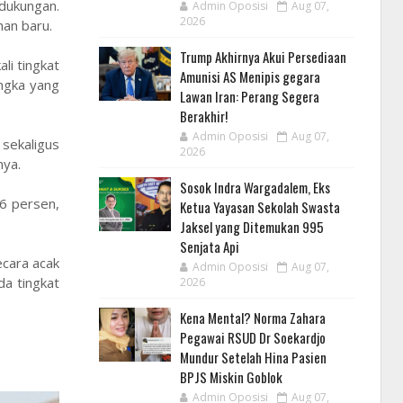
 dukungan.
Admin Oposisi
Aug 07,
2026
an baru.
Trump Akhirnya Akui Persediaan
li tingkat
Amunisi AS Menipis gegara
angka yang
Lawan Iran: Perang Segera
Berakhir!
Admin Oposisi
Aug 07,
 sekaligus
2026
nya.
Sosok Indra Wargadalem, Eks
,6 persen,
Ketua Yayasan Sekolah Swasta
Jaksel yang Ditemukan 995
Senjata Api
ecara acak
Admin Oposisi
Aug 07,
a tingkat
2026
Kena Mental? Norma Zahara
Pegawai RSUD Dr Soekardjo
Mundur Setelah Hina Pasien
BPJS Miskin Goblok
Admin Oposisi
Aug 07,