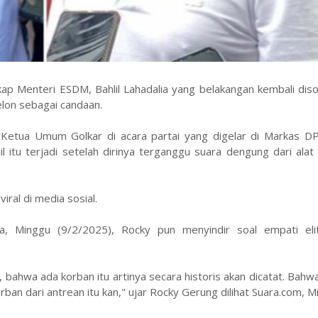
ap Menteri ESDM, Bahlil Lahadalia yang belakangan kembali diso
elon sebagai candaan.
i Ketua Umum Golkar di acara partai yang digelar di Markas DP
il itu terjadi setelah dirinya terganggu suara dengung dari ala
iral di media sosial.
a, Minggu (9/2/2025), Rocky pun menyindir soal empati elit
h, bahwa ada korban itu artinya secara historis akan dicatat. Bahw
ban dari antrean itu kan," ujar Rocky Gerung dilihat Suara.com, M