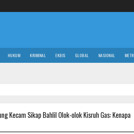
HUKUM
KRIMINAL
EKBIS
GLOBAL
NASIONAL
MET
NASIO
rung Kecam Sikap Bahlil Olok-olok Kisruh Gas: Kenapa