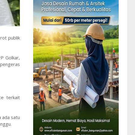
rot publik
P Golkar,
t pengeras
e terkait
a ada satu
inggu.