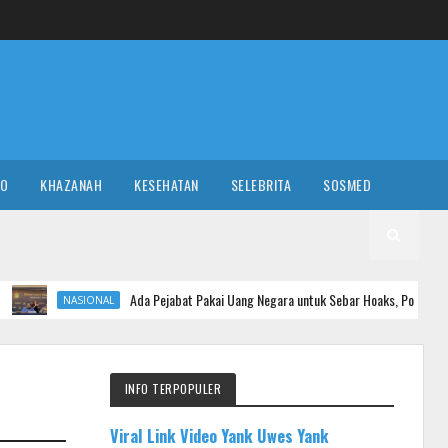
RO
KHAZANAH
KESEHATAN
SELEBRITA
SOSMED
Ada Pejabat Pakai Uang Negara untuk Sebar Hoaks, Polisi Turun Tangan
NAL
INFO TERPOPULER
Viral Link Video Yank Uwes Yank