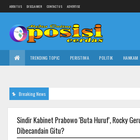
ABOUT US
DISCLAIMER
CONTACT US
ADVERTISE
TRENDING TOPIC
PERISTIWA
POLITIK
HANKAM
Breaking News
Sindir Kabinet Prabowo 'Buta Huruf', Rocky Ge
Dibecandain Gitu?