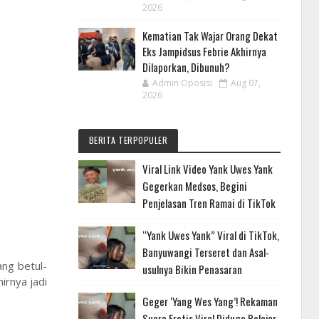
2026
Kematian Tak Wajar Orang Dekat
Eks Jampidsus Febrie Akhirnya
Dilaporkan, Dibunuh?
Admin Oposisi
Aug 07,
2026
BERITA TERPOPULER
Viral Link Video Yank Uwes Yank
Gegerkan Medsos, Begini
Penjelasan Tren Ramai di TikTok
“Yank Uwes Yank” Viral di TikTok,
Banyuwangi Terseret dan Asal-
ang betul-
usulnya Bikin Penasaran
irnya jadi
Geger ‘Yang Wes Yang’! Rekaman
Suara Erotis Viral Diduga Pelajar