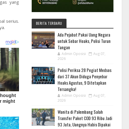
 gas yang
al serius.
BERITA TERBARU
ya.
Ada Pejabat Pakai Uang Negara
untuk Sebar Hoaks, Polisi Turun
Tangan
Admin Oposisi
Aug 07,
2026
Polisi Periksa 28 Pegiat Medsos
dari 37 Akun Diduga Penyebar
Hoaks Agustus, 9 Ditetapkan
Tersangka!
Admin Oposisi
Aug 07,
2026
Wanita di Palembang Salah
Transfer Paket COD 93 Ribu Jadi
93 Juta, Uangnya Habis Dipakai