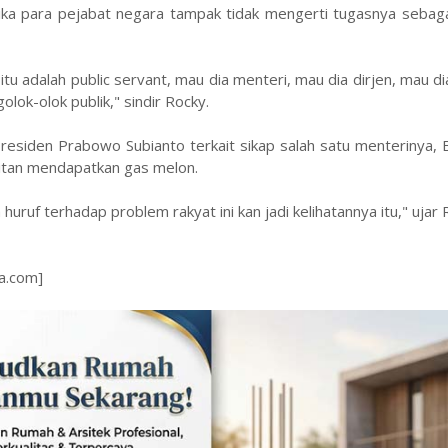
ika para pejabat negara tampak tidak mengerti tugasnya sebaga
ia itu adalah public servant, mau dia menteri, mau dia dirjen, mau d
lok-olok publik," sindir Rocky.
esiden Prabowo Subianto terkait sikap salah satu menterinya, B
litan mendapatkan gas melon.
huruf terhadap problem rakyat ini kan jadi kelihatannya itu," ujar 
ra.com]