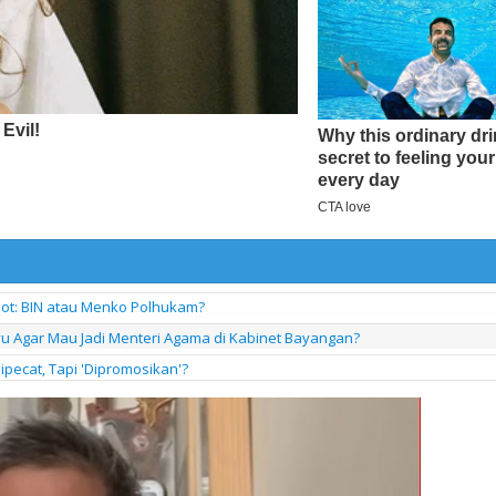
pot: BIN atau Menko Polhukam?
yu Agar Mau Jadi Menteri Agama di Kabinet Bayangan?
ipecat, Tapi 'Dipromosikan'?