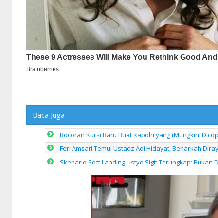
Baca Juga
Bocoran Kursi Baru Buat Kapolri yang (Mungkin) Dico
Feri Amsari Temui Ustadz Adi Hidayat, Benarkah Dira
Skenario Soft Landing Listyo Sigit Terungkap: Bukan D