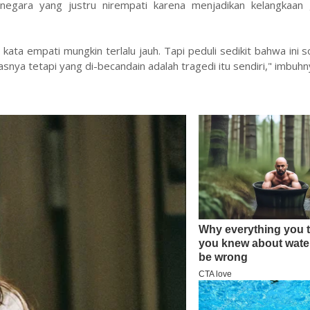
negara yang justru nirempati karena menjadikan kelangkaan
ata empati mungkin terlalu jauh. Tapi peduli sedikit bahwa ini so
snya tetapi yang di-becandain adalah tragedi itu sendiri," imbuhn