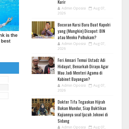
Kurir
Admin Oposisi
Aug 07,
2026
Bocoran Kursi Baru Buat Kapolri
yang (Mungkin) Dicopot: BIN
atau Menko Polhukam?
Admin Oposisi
Aug 07,
2026
Feri Amsari Temui Ustadz Adi
Hidayat, Benarkah Dirayu Agar
Mau Jadi Menteri Agama di
Kabinet Bayangan?
Admin Oposisi
Aug 07,
2026
Dokter Tifa Tegaskan Hijrah
Bukan Mundur, Siap Buktikan
Kajiannya soal Ijazah Jokowi di
Sidang
Admin Oposisi
Aug 07,