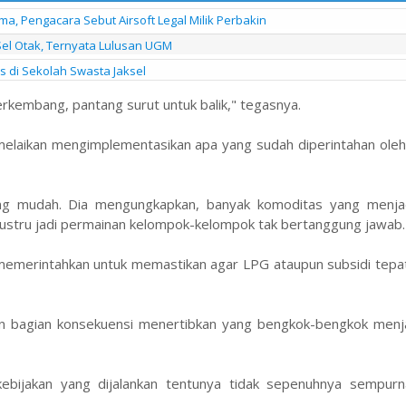
a, Pengacara Sebut Airsoft Legal Milik Perbakin
Sel Otak, Ternyata Lulusan UGM
s di Sekolah Swasta Jaksel
terkembang, pantang surut untuk balik," tegasnya.
, melaikan mengimplementasikan apa yang sudah diperintahan ole
ang mudah. Dia mengungkapkan, banyak komoditas yang menjad
ustru jadi permainan kelompok-kelompok tak bertanggung jawab.
merintahkan untuk memastikan agar LPG ataupun subsidi tepat
n bagian konsekuensi menertibkan yang bengkok-bengkok menjad
kebijakan yang dijalankan tentunya tidak sepenuhnya sempur