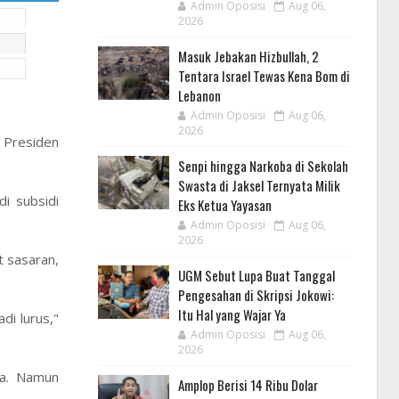
Admin Oposisi
Aug 06,
2026
Masuk Jebakan Hizbullah, 2
Tentara Israel Tewas Kena Bom di
Lebanon
Admin Oposisi
Aug 06,
2026
h Presiden
Senpi hingga Narkoba di Sekolah
Swasta di Jaksel Ternyata Milik
i subsidi
Eks Ketua Yayasan
Admin Oposisi
Aug 06,
2026
 sasaran,
UGM Sebut Lupa Buat Tanggal
Pengesahan di Skripsi Jokowi:
Itu Hal yang Wajar Ya
i lurus,"
Admin Oposisi
Aug 06,
2026
na. Namun
Amplop Berisi 14 Ribu Dolar