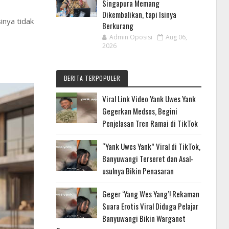
Singapura Memang
Dikembalikan, tapi Isinya
nya tidak
Berkurang
Admin Oposisi
Aug 06,
2026
BERITA TERPOPULER
Viral Link Video Yank Uwes Yank
Gegerkan Medsos, Begini
Penjelasan Tren Ramai di TikTok
“Yank Uwes Yank” Viral di TikTok,
Banyuwangi Terseret dan Asal-
usulnya Bikin Penasaran
Geger ‘Yang Wes Yang’! Rekaman
Suara Erotis Viral Diduga Pelajar
Banyuwangi Bikin Warganet