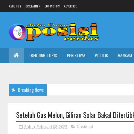
ABOUT US
DISCLAIMER
CONTACT US
ADVERTISE
TRENDING TOPIC
PERISTIWA
POLITIK
HANKAM
Breaking News
Setelah Gas Melon, Giliran Solar Bakal Ditertibk
Sabtu, Februari 08, 2025
Nasional