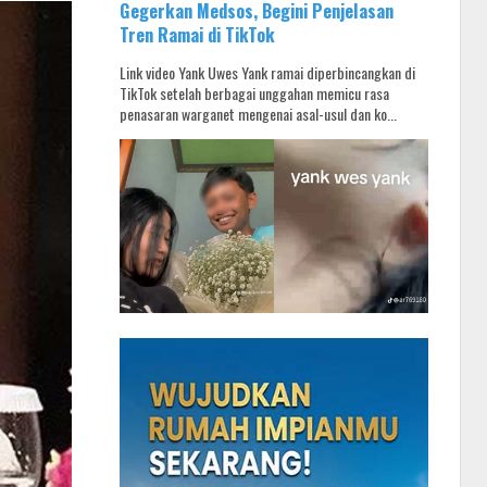
Gegerkan Medsos, Begini Penjelasan
Tren Ramai di TikTok
Link video Yank Uwes Yank ramai diperbincangkan di
TikTok setelah berbagai unggahan memicu rasa
penasaran warganet mengenai asal-usul dan ko...