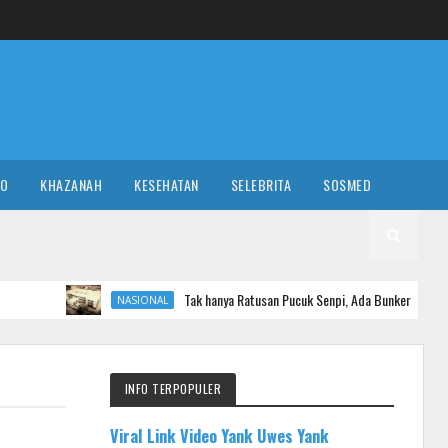
RO
KHAZANAH
KESEHATAN
SELEBRITA
SOSMED
Tak hanya Ratusan Pucuk Senpi, Ada Bunker Misterius di Sekolah 
NASIONAL
INFO TERPOPULER
Viral Link Video Yank Uwes Yank