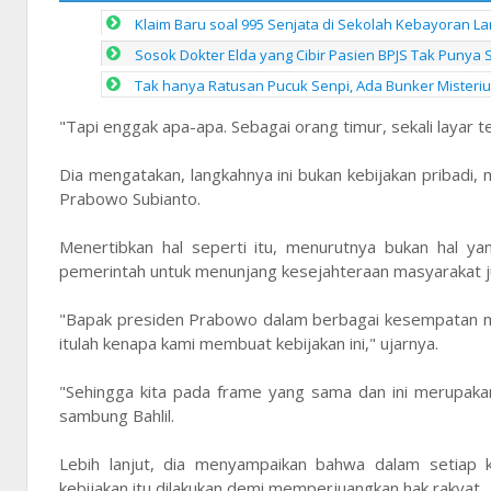
Klaim Baru soal 995 Senjata di Sekolah Kebayoran Lam
Sosok Dokter Elda yang Cibir Pasien BPJS Tak Punya 
Tak hanya Ratusan Pucuk Senpi, Ada Bunker Misteriu
"Tapi enggak apa-apa. Sebagai orang timur, sekali layar 
Dia mengatakan, langkahnya ini bukan kebijakan pribadi
Prabowo Subianto.
Menertibkan hal seperti itu, menurutnya bukan hal y
pemerintah untuk menunjang kesejahteraan masyarakat j
"Bapak presiden Prabowo dalam berbagai kesempatan me
itulah kenapa kami membuat kebijakan ini," ujarnya.
"Sehingga kita pada frame yang sama dan ini merupaka
sambung Bahlil.
Lebih lanjut, dia menyampaikan bahwa dalam setiap 
kebijakan itu dilakukan demi memperjuangkan hak rakyat.