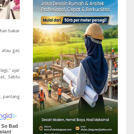
ahan bakar
 atau gas
agi," ujar
at, Sabtu
r, pantang