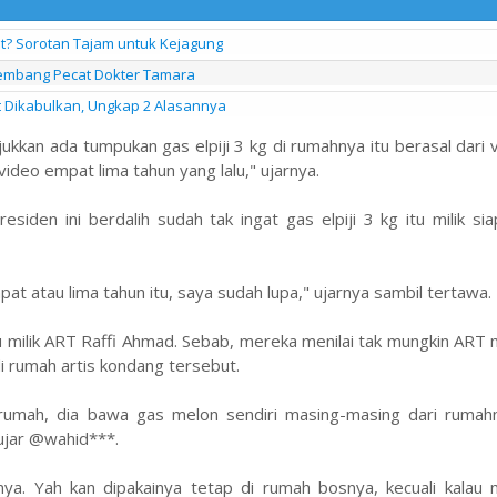
at? Sorotan Tajam untuk Kejagung
alembang Pecat Dokter Tamara
it Dikabulkan, Ungkap 2 Alasannya
kkan ada tumpukan gas elpiji 3 kg di rumahnya itu berasal dari 
video empat lima tahun yang lalu," ujarnya.
siden ini berdalih sudah tak ingat gas elpiji 3 kg itu milik si
t atau lima tahun itu, saya sudah lupa," ujarnya sambil tertawa.
itu milik ART Raffi Ahmad. Sebab, mereka menilai tak mungkin A
di rumah artis kondang tersebut.
 rumah, dia bawa gas melon sendiri masing-masing dari rumahn
ujar @wahid***.
a. Yah kan dipakainya tetap di rumah bosnya, kecuali kalau ni