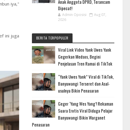
Anak Anggota DPRD, Terancam
mbun iya,"
Dipecat!
Admin Oposisi
Aug 07,
2026
f ini juga
BERITA TERPOPULER
Viral Link Video Yank Uwes Yank
Gegerkan Medsos, Begini
Penjelasan Tren Ramai di TikTok
“Yank Uwes Yank” Viral di TikTok,
Banyuwangi Terseret dan Asal-
usulnya Bikin Penasaran
Geger ‘Yang Wes Yang’! Rekaman
Suara Erotis Viral Diduga Pelajar
Banyuwangi Bikin Warganet
Penasaran