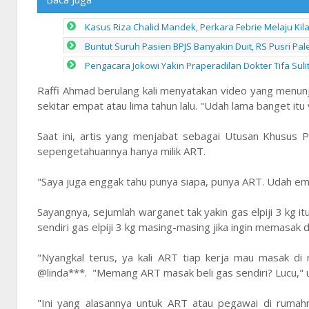
Kasus Riza Chalid Mandek, Perkara Febrie Melaju Kil
Buntut Suruh Pasien BPJS Banyakin Duit, RS Pusri P
Pengacara Jokowi Yakin Praperadilan Dokter Tifa Sul
Raffi Ahmad berulang kali menyatakan video yang menunju
sekitar empat atau lima tahun lalu. "Udah lama banget itu 
Saat ini, artis yang menjabat sebagai Utusan Khusus Pre
sepengetahuannya hanya milik ART.
"Saya juga enggak tahu punya siapa, punya ART. Udah empa
Sayangnya, sejumlah warganet tak yakin gas elpiji 3 kg 
sendiri gas elpiji 3 kg masing-masing jika ingin memasak 
"Nyangkal terus, ya kali ART tiap kerja mau masak di
@linda***. "Memang ART masak beli gas sendiri? Lucu," 
"Ini yang alasannya untuk ART atau pegawai di rumahny