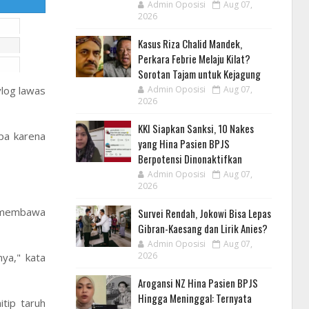
Admin Oposisi
Aug 07,
2026
Kasus Riza Chalid Mandek,
Perkara Febrie Melaju Kilat?
Sorotan Tajam untuk Kejagung
Admin Oposisi
Aug 07,
vlog lawas
2026
KKI Siapkan Sanksi, 10 Nakes
apa karena
yang Hina Pasien BPJS
Berpotensi Dinonaktifkan
Admin Oposisi
Aug 07,
2026
RT membawa
Survei Rendah, Jokowi Bisa Lepas
Gibran-Kaesang dan Lirik Anies?
Admin Oposisi
Aug 07,
2026
ya," kata
Arogansi NZ Hina Pasien BPJS
Hingga Meninggal: Ternyata
tip taruh