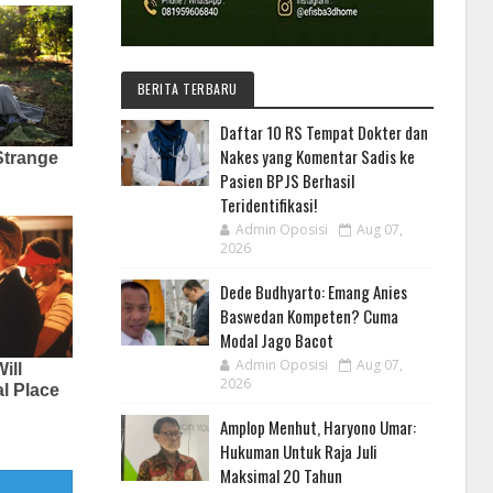
BERITA TERBARU
Daftar 10 RS Tempat Dokter dan
Nakes yang Komentar Sadis ke
Pasien BPJS Berhasil
Teridentifikasi!
Admin Oposisi
Aug 07,
2026
Dede Budhyarto: Emang Anies
Baswedan Kompeten? Cuma
Modal Jago Bacot
Admin Oposisi
Aug 07,
2026
Amplop Menhut, Haryono Umar:
Hukuman Untuk Raja Juli
Maksimal 20 Tahun