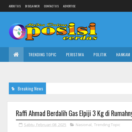
ABOUT US
DISCLAIMER
CONTACT US
ADVERTISE
TRENDING TOPIC
PERISTIWA
POLITIK
HANKAM
Breaking News
Raffi Ahmad Berdalih Gas Elpiji 3 Kg di Rumahn
Sabtu, Februari 08, 2025
Nasional
,
Trending Topic