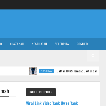
RO
KHAZANAH
KESEHATAN
SELEBRITA
SOSMED
Daftar 10 RS Tempat Dokter dan Nakes yang Komentar Sa
NASIONAL
Rumah
INFO TERPOPULER
Viral Link Video Yank Uwes Yank