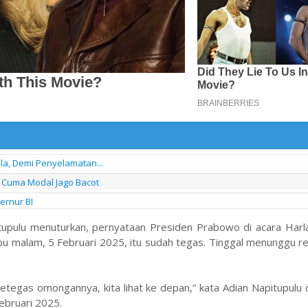
a, Demi Penyelamatan...
Cuma Modal Jago Bacot
ernur BI
itupulu menuturkan, pernyataan Presiden Prabowo di acara Harl
u malam, 5 Februari 2025, itu sudah tegas. Tinggal menunggu re
tegas omongannya, kita lihat ke depan,” kata Adian Napitupulu
ebruari 2025.