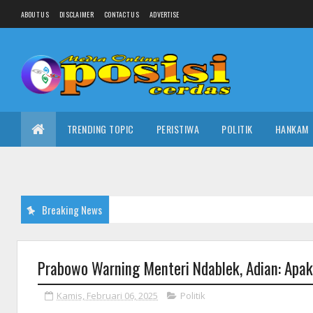
ABOUT US
DISCLAIMER
CONTACT US
ADVERTISE
TRENDING TOPIC
PERISTIWA
POLITIK
HANKAM
Breaking News
Prabowo Warning Menteri Ndablek, Adian: Ap
Kamis, Februari 06, 2025
Politik