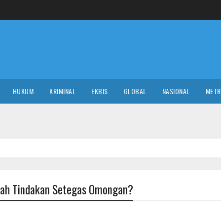
HUKUM
KRIMINAL
EKBIS
GLOBAL
NASIONAL
MET
akah Tindakan Setegas Omongan?