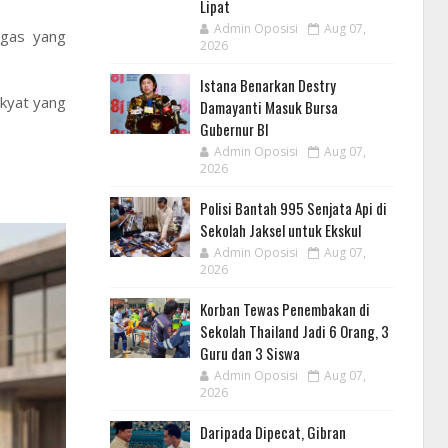
Lipat
Admin Oposisi
Aug 07,
egas yang
2026
Istana Benarkan Destry
akyat yang
Damayanti Masuk Bursa
Gubernur BI
Admin Oposisi
Aug 07,
2026
Polisi Bantah 995 Senjata Api di
Sekolah Jaksel untuk Ekskul
Admin Oposisi
Aug 07,
2026
Korban Tewas Penembakan di
Sekolah Thailand Jadi 6 Orang, 3
Guru dan 3 Siswa
Admin Oposisi
Aug 07,
2026
Daripada Dipecat, Gibran