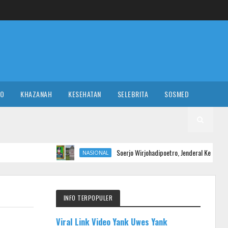
RO
KHAZANAH
KESEHATAN
SELEBRITA
SOSMED
Soerjo Wirjohadipoetro, Jenderal Keuangan yang Dekat deng
NASIONAL
INFO TERPOPULER
Viral Link Video Yank Uwes Yank