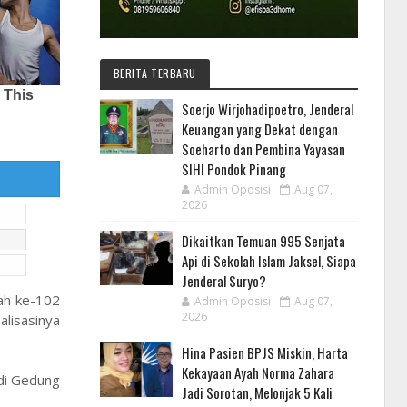
BERITA TERBARU
Soerjo Wirjohadipoetro, Jenderal
Keuangan yang Dekat dengan
Soeharto dan Pembina Yayasan
SIHI Pondok Pinang
Admin Oposisi
Aug 07,
2026
Dikaitkan Temuan 995 Senjata
Api di Sekolah Islam Jaksel, Siapa
Jenderal Suryo?
ah ke-102
Admin Oposisi
Aug 07,
2026
alisasinya
Hina Pasien BPJS Miskin, Harta
Kekayaan Ayah Norma Zahara
 di Gedung
Jadi Sorotan, Melonjak 5 Kali