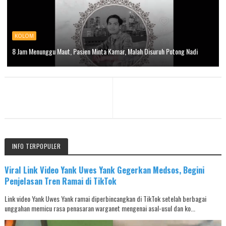
KOLOM
8 Jam Menunggu Maut, Pasien Minta Kamar, Malah Disuruh Potong Nadi
INFO TERPOPULER
Viral Link Video Yank Uwes Yank Gegerkan Medsos, Begini
Penjelasan Tren Ramai di TikTok
Link video Yank Uwes Yank ramai diperbincangkan di TikTok setelah berbagai
unggahan memicu rasa penasaran warganet mengenai asal-usul dan ko...