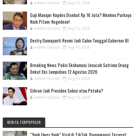
Admin Oposisi
Aug 10, 2026
Gaji Manajer Kopdes Disebut Rp 16 Juta? Menkeu Purbaya
Naik Pitam: Kegedean!
Admin Oposisi
Aug 10, 2026
Destry Damayanti Resmi Jadi Calon Tunggal Gubernur BI
Admin Oposisi
Aug 10, 2026
Breaking News: Polisi Ekshumasi Jenazah Sutrimo Orang
Dekat Eks Jampidsus 12 Agustus 2026
Admin Oposisi
Aug 10, 2026
Gibran Jadi Presiden Solusi atau Petaka?
Admin Oposisi
Aug 10, 2026
BERITA TERPOPULER
“Yank Uwes Yank” Viral di TikTok, Banyuwangi Terseret