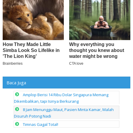
Baca Juga
Amplop Berisi 14 Ribu Dolar Singapura Memang
Dikembalikan, tapi Isinya Berkurang
8 Jam Menunggu Maut, Pasien Minta Kamar, Malah
Disuruh Potong Nadi
Timnas Gagal Total!