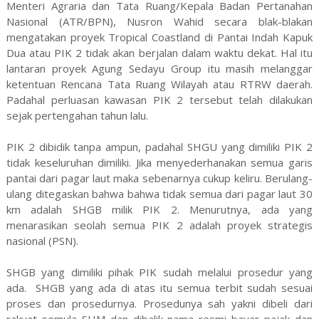
Menteri Agraria dan Tata Ruang/Kepala Badan Pertanahan
Nasional (ATR/BPN), Nusron Wahid secara blak-blakan
mengatakan proyek Tropical Coastland di Pantai Indah Kapuk
Dua atau PIK 2 tidak akan berjalan dalam waktu dekat. Hal itu
lantaran proyek Agung Sedayu Group itu masih melanggar
ketentuan Rencana Tata Ruang Wilayah atau RTRW daerah.
Padahal perluasan kawasan PIK 2 tersebut telah dilakukan
sejak pertengahan tahun lalu.
PIK 2 dibidik tanpa ampun, padahal SHGU yang dimiliki PIK 2
tidak keseluruhan dimiliki. Jika menyederhanakan semua garis
pantai dari pagar laut maka sebenarnya cukup keliru. Berulang-
ulang ditegaskan bahwa bahwa tidak semua dari pagar laut 30
km adalah SHGB milik PIK 2. Menurutnya, ada yang
menarasikan seolah semua PIK 2 adalah proyek strategis
nasional (PSN).
SHGB yang dimiliki pihak PIK sudah melalui prosedur yang
ada. SHGB yang ada di atas itu semua terbit sudah sesuai
proses dan prosedurnya. Prosedunya sah yakni dibeli dari
rakyat semula SHM dan dibalik nama resmi bayar pajak dan