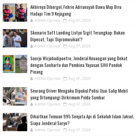
Akhirnya Diborgol, Febrie Adriansyah Bawa Map Biru
Hadapi Tim 9 Kejagung
Admin Oposisi
Aug 07, 2026
Skenario Soft Landing Listyo Sigit Terungkap: Bukan
Dipecat, Tapi 'Dipromosikan'?
Admin Oposisi
Aug 07, 2026
Soerjo Wirjohadipoetro, Jenderal Keuangan yang Dekat
dengan Soeharto dan Pembina Yayasan SIHI Pondok
Pinang
Admin Oposisi
Aug 07, 2026
Seorang Driver Mengaku Dipukul Polisi Usai Salip Mobil
yang Ditumpangi Dirkrimum Polda Sumbar
Admin Oposisi
Aug 07, 2026
Dikaitkan Temuan 995 Senjata Api di Sekolah Islam Jaksel,
Siapa Jenderal Suryo?
Admin Oposisi
Aug 07, 2026