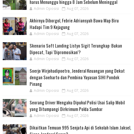
harus Menunggu hingga 8 Jam Sebelum Meninggal
Admin Oposisi
Aug 07, 2026
Akhirnya Diborgol, Febrie Adriansyah Bawa Map Biru
Hadapi Tim 9 Kejagung
Admin Oposisi
Aug 07, 2026
Skenario Soft Landing Listyo Sigit Terungkap: Bukan
Dipecat, Tapi 'Dipromosikan'?
Admin Oposisi
Aug 07, 2026
Soerjo Wirjohadipoetro, Jenderal Keuangan yang Dekat
dengan Soeharto dan Pembina Yayasan SIHI Pondok
Pinang
Admin Oposisi
Aug 07, 2026
Seorang Driver Mengaku Dipukul Polisi Usai Salip Mobil
yang Ditumpangi Dirkrimum Polda Sumbar
Admin Oposisi
Aug 07, 2026
Dikaitkan Temuan 995 Senjata Api di Sekolah Islam Jaksel,