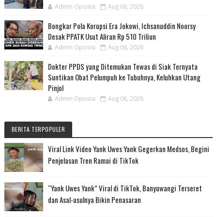
Admin Oposisi
Aug 06, 2026
Bongkar Pola Korupsi Era Jokowi, Ichsanuddin Noorsy
Desak PPATK Usut Aliran Rp 510 Triliun
Admin Oposisi
Aug 06, 2026
Dokter PPDS yang Ditemukan Tewas di Siak Ternyata
Suntikan Obat Pelumpuh ke Tubuhnya, Keluhkan Utang
Pinjol
Admin Oposisi
Aug 06, 2026
BERITA TERPOPULER
Viral Link Video Yank Uwes Yank Gegerkan Medsos, Begini
Penjelasan Tren Ramai di TikTok
“Yank Uwes Yank” Viral di TikTok, Banyuwangi Terseret
dan Asal-usulnya Bikin Penasaran