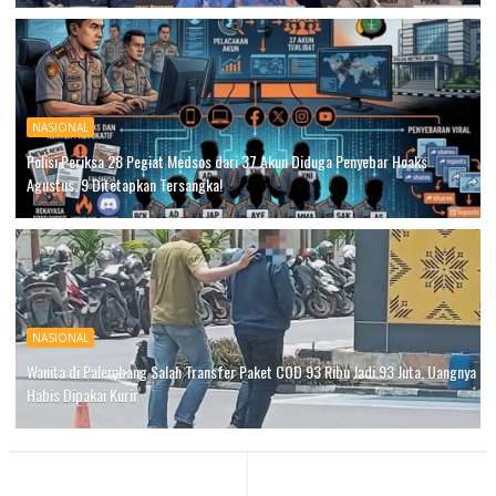
NASIONAL
Polisi Periksa 28 Pegiat Medsos dari 37 Akun Diduga Penyebar Hoaks
Agustus, 9 Ditetapkan Tersangka!
NASIONAL
Wanita di Palembang Salah Transfer Paket COD 93 Ribu Jadi 93 Juta, Uangnya
Habis Dipakai Kurir