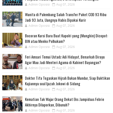
Admin Oposisi
Aug 07, 2026
Wanita di Palembang Salah Transfer Paket COD 93 Ribu
Jadi 93 Juta, Uangnya Habis Dipakai Kurir
Admin Oposisi
Aug 07, 2026
Bocoran Kursi Baru Buat Kapolri yang (Mungkin) Dicopot:
BIN atau Menko Polhukam?
Admin Oposisi
Aug 07, 2026
Feri Amsari Temui Ustadz Adi Hidayat, Benarkah Dirayu
Agar Mau Jadi Menteri Agama di Kabinet Bayangan?
Admin Oposisi
Aug 07, 2026
Dokter Tifa Tegaskan Hijrah Bukan Mundur, Siap Buktikan
Kajiannya soal Ijazah Jokowi di Sidang
Admin Oposisi
Aug 07, 2026
Kematian Tak Wajar Orang Dekat Eks Jampidsus Febrie
Akhirnya Dilaporkan, Dibunuh?
Admin Oposisi
Aug 07, 2026