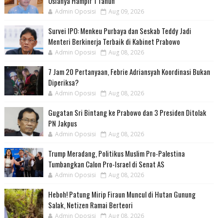
Usianya Hampir 1 Tahun
Admin Oposisi
Aug 09, 2026
Survei IPO: Menkeu Purbaya dan Seskab Teddy Jadi
Menteri Berkinerja Terbaik di Kabinet Prabowo
Admin Oposisi
Aug 08, 2026
7 Jam 20 Pertanyaan, Febrie Adriansyah Koordinasi Bukan
Diperiksa?
Admin Oposisi
Aug 08, 2026
Gugatan Sri Bintang ke Prabowo dan 3 Presiden Ditolak
PN Jakpus
Admin Oposisi
Aug 08, 2026
Trump Meradang, Politikus Muslim Pro-Palestina
Tumbangkan Calon Pro-Israel di Senat AS
Admin Oposisi
Aug 08, 2026
Heboh! Patung Mirip Firaun Muncul di Hutan Gunung
Salak, Netizen Ramai Berteori
Admin Oposisi
Aug 08, 2026