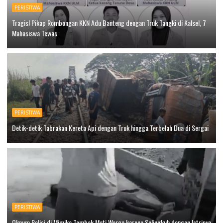
PERISTIWA
Tragis! Pikap Rombongan KKN Adu Banteng dengan Truk Tangki di Kalsel, 7
Mahasiswa Tewas
PERISTIWA
Detik-detik Tabrakan Kereta Api dengan Truk hingga Terbelah Dua di Sergai
PERISTIWA
Oknum Polisi di Mimika Tembak Mati Warga karena Selingkuh dengan Istrinya