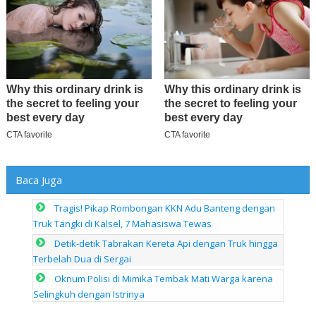
Baca Juga
Tragis! Pikap Rombongan KKN Adu Banteng dengan
Truk Tangki di Kalsel, 7 Mahasiswa Tewas
Detik-detik Tabrakan Kereta Api dengan Truk hingga
Terbelah Dua di Sergai
Oknum Polisi di Mimika Tembak Mati Warga karena
Selingkuh dengan Istrinya