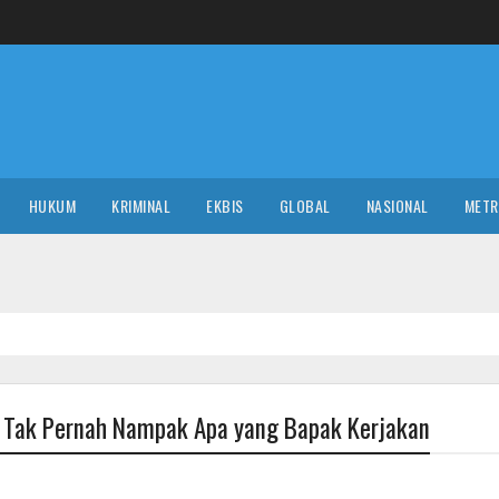
HUKUM
KRIMINAL
EKBIS
GLOBAL
NASIONAL
MET
NA
ai: Tak Pernah Nampak Apa yang Bapak Kerjakan