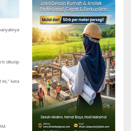
 banyaknya
ti dikutip
ini," kata
AM.