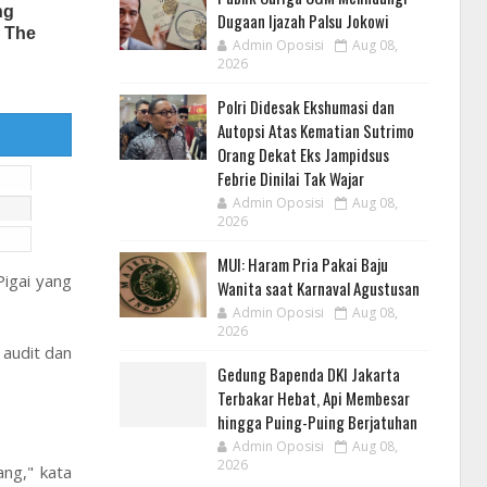
Dugaan Ijazah Palsu Jokowi
Admin Oposisi
Aug 08,
2026
Polri Didesak Ekshumasi dan
Autopsi Atas Kematian Sutrimo
Orang Dekat Eks Jampidsus
Febrie Dinilai Tak Wajar
Admin Oposisi
Aug 08,
2026
MUI: Haram Pria Pakai Baju
Pigai yang
Wanita saat Karnaval Agustusan
Admin Oposisi
Aug 08,
2026
audit dan
Gedung Bapenda DKI Jakarta
Terbakar Hebat, Api Membesar
hingga Puing-Puing Berjatuhan
Admin Oposisi
Aug 08,
2026
ng," kata