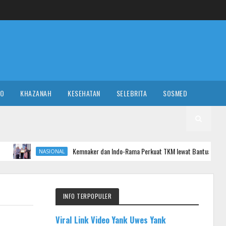
RO
KHAZANAH
KESEHATAN
SELEBRITA
SOSMED
Kemnaker dan Indo-Rama Perkuat TKM lewat Bantuan Modal Usaha
SIONAL
INFO TERPOPULER
Viral Link Video Yank Uwes Yank