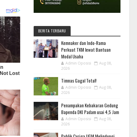
BERITA TERBARU
Kemnaker dan Indo-Rama
Perkuat TKM lewat Bantuan
Modal Usaha
Admin Oposisi
Aug 08,
2026
Timnas Gagal Total!
Admin Oposisi
Aug 08,
2026
Penampakan Kebakaran Gedung
Bapenda DKI Padam usai 4,5 Jam
Admin Oposisi
Aug 08,
2026
Publik Curiga UGM Melindungi