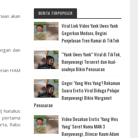
BERITA TERPOPULER
haan akan
Viral Link Video Yank Uwes Yank
Gegerkan Medsos, Begini
Penjelasan Tren Ramai di TikTok
angan dan
“Yank Uwes Yank” Viral di TikTok,
Banyuwangi Terseret dan Asal-
usulnya Bikin Penasaran
terian HAM
Geger ‘Yang Wes Yang’! Rekaman
Suara Erotis Viral Diduga Pelajar
Banyuwangi Bikin Warganet
Penasaran
) Natalius
ri pertama
Video Desahan Erotis ‘Yang Wes
arta, Rabu
Yang’ Seret Nama MAN 3
Banyuwangi, Diincar Kaum Adam