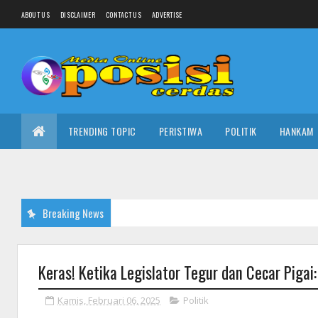
ABOUT US
DISCLAIMER
CONTACT US
ADVERTISE
TRENDING TOPIC
PERISTIWA
POLITIK
HANKAM
Breaking News
Keras! Ketika Legislator Tegur dan Cecar Pig
Kamis, Februari 06, 2025
Politik