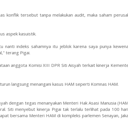
tas konflik tersebut tanpa melakukan audit, maka saham perusa
s aspek kasuistik.
itu nanti indeks sahamnya itu jeblok karena saya punya kewen
," terang Pigai.
taan anggota Komisi XIII DPR Siti Aisyah terkait kinerja Kemen
 turun langsung menangani kasus HAM seperti Komnas HAM.
Aisyah dengan tegas menanyakan Menteri Hak Asasi Manusia (HAM
l. Siti menyebut kinerja Pigai tak terlalu terlihat pada 100 ha
t rapat bersama Menteri HAM di kompleks parlemen Senayan, Jak