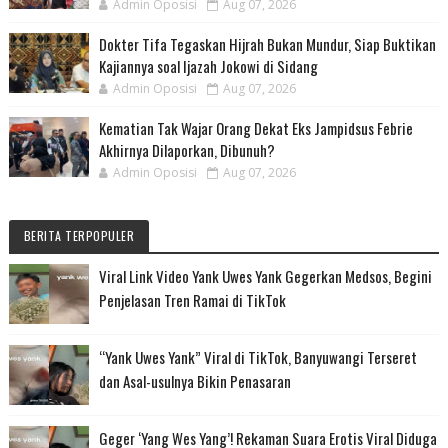
Admin Oposisi
Aug 07, 2026
Dokter Tifa Tegaskan Hijrah Bukan Mundur, Siap Buktikan
Kajiannya soal Ijazah Jokowi di Sidang
Admin Oposisi
Aug 07, 2026
Kematian Tak Wajar Orang Dekat Eks Jampidsus Febrie
Akhirnya Dilaporkan, Dibunuh?
Admin Oposisi
Aug 07, 2026
BERITA TERPOPULER
Viral Link Video Yank Uwes Yank Gegerkan Medsos, Begini
Penjelasan Tren Ramai di TikTok
“Yank Uwes Yank” Viral di TikTok, Banyuwangi Terseret
dan Asal-usulnya Bikin Penasaran
Geger ‘Yang Wes Yang’! Rekaman Suara Erotis Viral Diduga