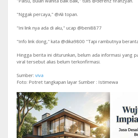
"Palsu, Bulan wanita baik baik," tulis @derenz firanzyah.
"Nggak percaya," @Ali topan.
"Ini link nya ada di aku," ucap @beni8877
"Info link dong," kata @dika9800 "Tapi rambutnya bera
Hingga berita ini diturunkan, belum ada informasi yang p
viral tersebut alias belum terkonfirmasi.
Sumber:
viva
Foto: Potret tangkapan layar Sumber : Istimewa