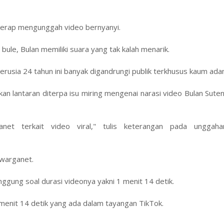
 kerap mengunggah video bernyanyi.
bule, Bulan memiliki suara yang tak kalah menarik.
erusia 24 tahun ini banyak digandrungi publik terkhusus kaum ada
n lantaran diterpa isu miring mengenai narasi video Bulan Sute
et terkait video viral," tulis keterangan pada unggaha
 warganet.
gung soal durasi videonya yakni 1 menit 14 detik.
 menit 14 detik yang ada dalam tayangan TikTok.