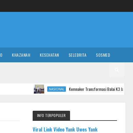
RO
KHAZANAH
KESEHATAN
SELEBRITA
SOSMED
Kemnaker Transformasi Balai K3 Jadi Garda Terdepan Pe
NASIONAL
INFO TERPOPULER
Viral Link Video Yank Uwes Yank