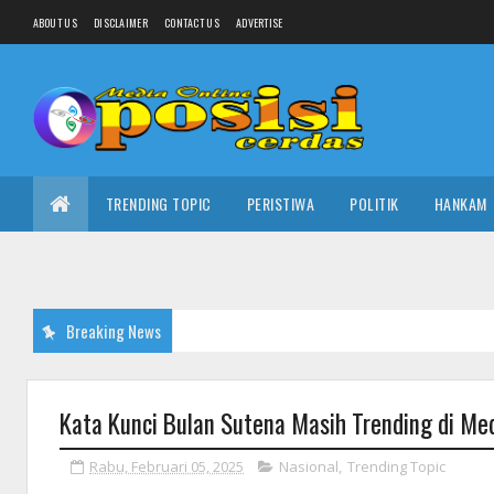
ABOUT US
DISCLAIMER
CONTACT US
ADVERTISE
TRENDING TOPIC
PERISTIWA
POLITIK
HANKAM
Breaking News
Kata Kunci Bulan Sutena Masih Trending di Me
Rabu, Februari 05, 2025
Nasional
,
Trending Topic