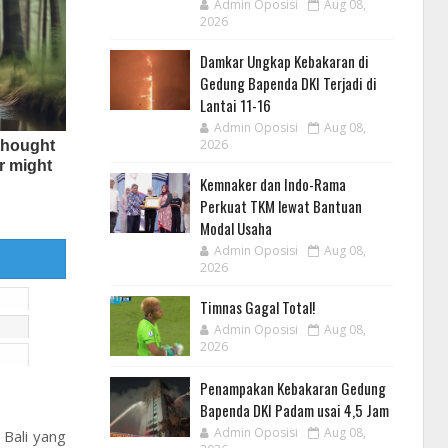
Admin Oposisi
Aug 08,
2026
Damkar Ungkap Kebakaran di
Gedung Bapenda DKI Terjadi di
Lantai 11-16
Admin Oposisi
Aug 08,
2026
Kemnaker dan Indo-Rama
Perkuat TKM lewat Bantuan
Modal Usaha
Admin Oposisi
Aug 08,
2026
Timnas Gagal Total!
Admin Oposisi
Aug 08,
2026
Penampakan Kebakaran Gedung
Bapenda DKI Padam usai 4,5 Jam
Admin Oposisi
Aug 08,
 Bali yang