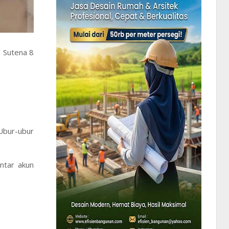
n Sutena 8
"Ubur-ubur
entar akun