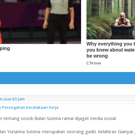
usai 4,5 Jam
an Pencegahan Kecelakaan Kerja
tentang sosok Bulan Sutena ramai dijagat media sosial.
lan Yurianna Sutena merupakan seorang gadis kelahiran Gianyar,