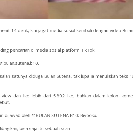
enit 14 detik, kini jagat media sosial kembali dengan video Bula
ding pencarian di media sosial platform TikTok .
 @bulan.sutena.b10.
alah satunya diduga Bulan Sutena, tak lupa ia menuliskan teks 
bu view dan like lebih dari 5.802 like, bahkan dalam kolom kom
ebut.
ut dan dijawab oleh @BULAN SUTENA B10: Biyooku.
ibagikan, bisa saja itu sebuah scam.