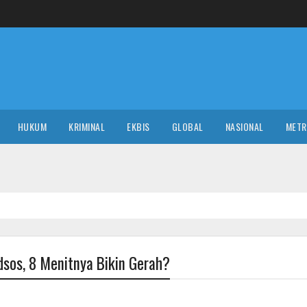
HUKUM
KRIMINAL
EKBIS
GLOBAL
NASIONAL
MET
dsos, 8 Menitnya Bikin Gerah?