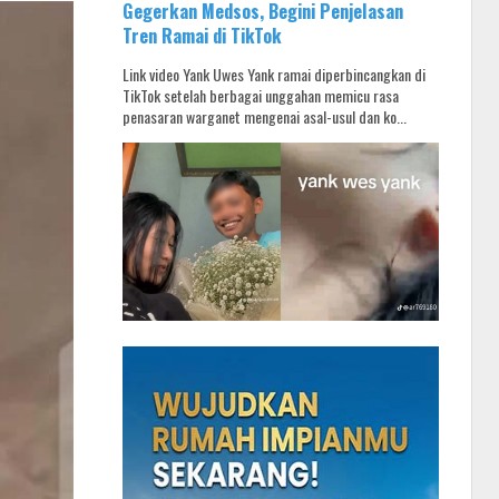
Gegerkan Medsos, Begini Penjelasan
Tren Ramai di TikTok
Link video Yank Uwes Yank ramai diperbincangkan di
TikTok setelah berbagai unggahan memicu rasa
penasaran warganet mengenai asal-usul dan ko...