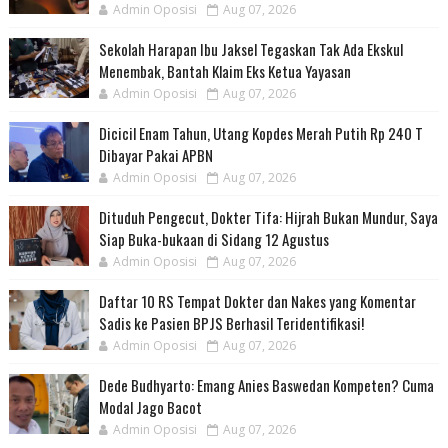
Admin Oposisi
Aug 07, 2026
Sekolah Harapan Ibu Jaksel Tegaskan Tak Ada Ekskul
Menembak, Bantah Klaim Eks Ketua Yayasan
Admin Oposisi
Aug 07, 2026
Dicicil Enam Tahun, Utang Kopdes Merah Putih Rp 240 T
Dibayar Pakai APBN
Admin Oposisi
Aug 07, 2026
Dituduh Pengecut, Dokter Tifa: Hijrah Bukan Mundur, Saya
Siap Buka-bukaan di Sidang 12 Agustus
Admin Oposisi
Aug 07, 2026
Daftar 10 RS Tempat Dokter dan Nakes yang Komentar
Sadis ke Pasien BPJS Berhasil Teridentifikasi!
Admin Oposisi
Aug 07, 2026
Dede Budhyarto: Emang Anies Baswedan Kompeten? Cuma
Modal Jago Bacot
Admin Oposisi
Aug 07, 2026