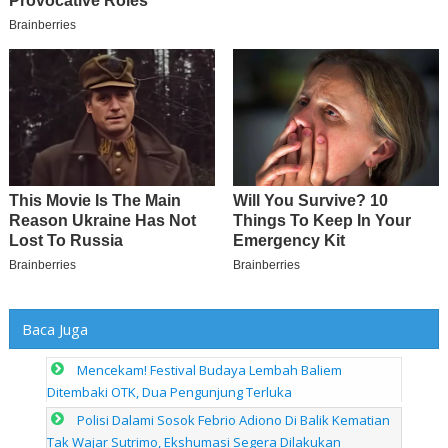
Baca Juga
Mencekam! Festival Budaya Lembah Baliem
Ditembaki OTK, Dua Pengunjung Terluka
Polisi Dalami Sosok Febrio Adiono Di Balik Kematian
Tak Wajar Sutrimo, Ekshumasi Segera Dilakukan