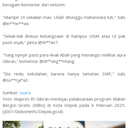
beragam komentar dari netizen.
"Mampir UI sekalian mas. Udah ditunggu mahasiswa tuh," tulis
@in**nn**wii.
"Sekali-kali diskusi kebangsaan di Kampus UGM atau UI pak
pasti asyik," pinta @W**an7.
"Yang nyinyir pasti para Anak Abah yang menangis melihat aura
Gibran," komentar @di**ang**ntang.
"Dia rindu sekolahan, karena hanya tamatan SMP," tulis
@su**rja*a3.
Sumber:
suara
Foto: Wapres RI Gibran meninjau pelaksanaan program Makan
Bergizi Gratis (MBG) di Kota Depok pada 4 Februari 2025.
(JD01/Diskominfo/Depok.go.id)