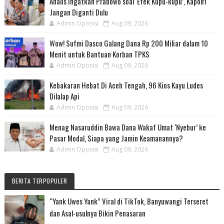
Analis Ingatkan Prabowo soal ‘Efek Kupu-kupu’, Kapolri
Jangan Diganti Dulu
Admin Oposisi
Aug 09, 2026
Wow! Sufmi Dasco Galang Dana Rp 200 Miliar dalam 10
Menit untuk Bantuan Korban TPKS
Admin Oposisi
Aug 09, 2026
Kebakaran Hebat Di Aceh Tengah, 96 Kios Kayu Ludes
Dilalap Api
Admin Oposisi
Aug 09, 2026
Menag Nasaruddin Bawa Dana Wakaf Umat ‘Nyebur’ ke
Pasar Modal, Siapa yang Jamin Keamanannya?
Admin Oposisi
Aug 09, 2026
BERITA TERPOPULER
“Yank Uwes Yank” Viral di TikTok, Banyuwangi Terseret
dan Asal-usulnya Bikin Penasaran