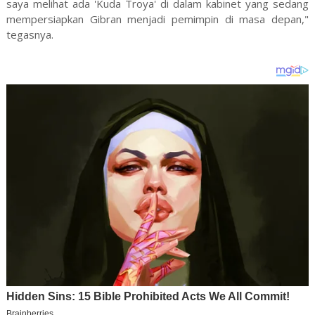
saya melihat ada 'Kuda Troya' di dalam kabinet yang sedang
mempersiapkan Gibran menjadi pemimpin di masa depan,"
tegasnya.