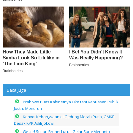
Baca Juga
Prabowo Puas Kabinetnya Oke tapi Kepuasan Publik
Justru Menurun
Konvoi Kebangsaan di Gedung Merah Putih, GMKR
Desak KPK Adili Jokowi
Geger! Sultan Brunei Lucuti Gelar Sang Menantu