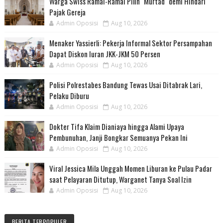
Warga Swiss Ramai-Ramai Pilih "Murtad" demi Hindari
Pajak Gereja
Admin Oposisi
Aug 10, 2026
Menaker Yassierli: Pekerja Informal Sektor Persampahan
Dapat Diskon Iuran JKK-JKM 50 Persen
Admin Oposisi
Aug 10, 2026
Polisi Polrestabes Bandung Tewas Usai Ditabrak Lari,
Pelaku Diburu
Admin Oposisi
Aug 10, 2026
Dokter Tifa Klaim Dianiaya hingga Alami Upaya
Pembunuhan, Janji Bongkar Semuanya Pekan Ini
Admin Oposisi
Aug 10, 2026
Viral Jessica Mila Unggah Momen Liburan ke Pulau Padar
saat Pelayaran Ditutup, Warganet Tanya Soal Izin
Admin Oposisi
Aug 10, 2026
BERITA TERPOPULER