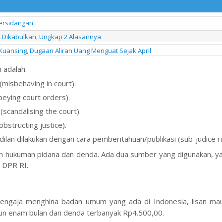
Persidangan
it Dikabulkan, Ungkap 2 Alasannya
Kuansing, Dugaan Aliran Uang Menguat Sejak April
 adalah:
(misbehaving in court).
beying court orders).
scandalising the court).
bstructing justice).
an dilakukan dengan cara pemberitahuan/publikasi (sub-judice ru
an hukuman pidana dan denda. Ada dua sumber yang digunakan, y
 DPR RI.
engaja menghina badan umum yang ada di Indonesia, lisan ma
tahun enam bulan dan denda terbanyak Rp4.500,00.