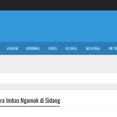
HUKUM
KRIMINAL
EKBIS
GLOBAL
NASIONAL
MET
ara Imbas Ngamuk di Sidang