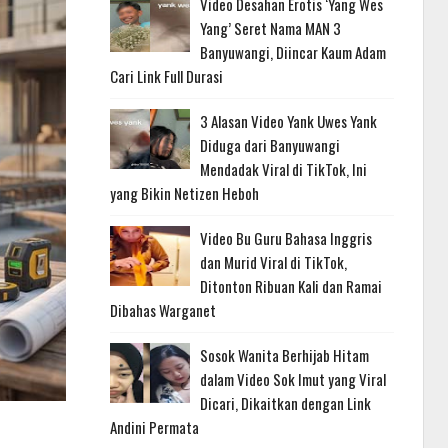
Video Desahan Erotis ‘Yang Wes
Yang’ Seret Nama MAN 3
Banyuwangi, Diincar Kaum Adam
Cari Link Full Durasi
3 Alasan Video Yank Uwes Yank
Diduga dari Banyuwangi
Mendadak Viral di TikTok, Ini
yang Bikin Netizen Heboh
Video Bu Guru Bahasa Inggris
dan Murid Viral di TikTok,
Ditonton Ribuan Kali dan Ramai
Dibahas Warganet
Sosok Wanita Berhijab Hitam
dalam Video Sok Imut yang Viral
Dicari, Dikaitkan dengan Link
Andini Permata