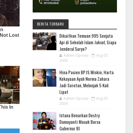
BERITA TERBARU
Dikaitkan Temuan 995 Senjata
Api di Sekolah Islam Jaksel, Siapa
Jenderal Suryo?
Admin Oposisi
Aug 07,
2026
Hina Pasien BPJS Miskin, Harta
Kekayaan Ayah Norma Zahara
Jadi Sorotan, Melonjak 5 Kali
Lipat
Admin Oposisi
Aug 07,
2026
Istana Benarkan Destry
Damayanti Masuk Bursa
Gubernur BI