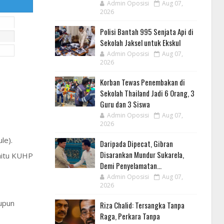
Admin Oposisi
Aug 07,
2026
Polisi Bantah 995 Senjata Api di
Sekolah Jaksel untuk Ekskul
Admin Oposisi
Aug 07,
2026
Korban Tewas Penembakan di
Sekolah Thailand Jadi 6 Orang, 3
Guru dan 3 Siswa
Admin Oposisi
Aug 07,
2026
le).
Daripada Dipecat, Gibran
Disarankan Mundur Sukarela,
aitu KUHP
Demi Penyelamatan...
Admin Oposisi
Aug 07,
2026
upun
Riza Chalid: Tersangka Tanpa
Raga, Perkara Tanpa