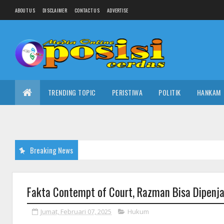
ABOUT US
DISCLAIMER
CONTACT US
ADVERTISE
TRENDING TOPIC
PERISTIWA
POLITIK
HANKAM
Breaking News
Fakta Contempt of Court, Razman Bisa Dipenj
Jumat, Februari 07, 2025
Hukum