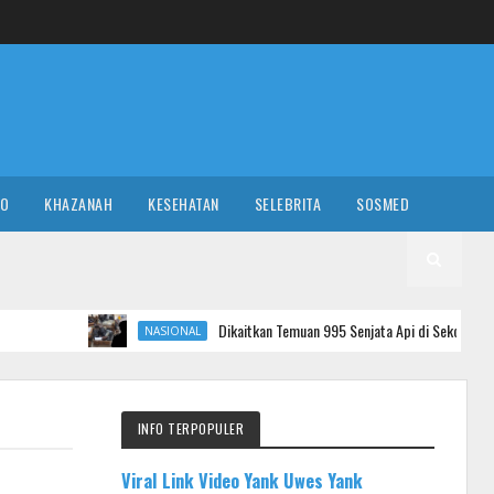
RO
KHAZANAH
KESEHATAN
SELEBRITA
SOSMED
Dikaitkan Temuan 995 Senjata Api di Sekolah Islam Jaksel, Siapa J
NASIONAL
INFO TERPOPULER
Viral Link Video Yank Uwes Yank