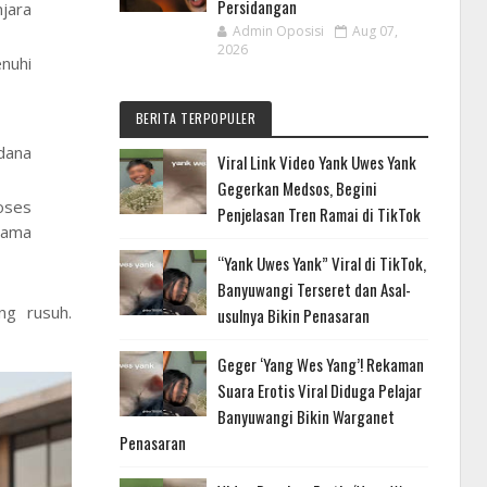
Persidangan
jara
Admin Oposisi
Aug 07,
2026
enuhi
BERITA TERPOPULER
dana
Viral Link Video Yank Uwes Yank
Gegerkan Medsos, Begini
oses
Penjelasan Tren Ramai di TikTok
lama
“Yank Uwes Yank” Viral di TikTok,
Banyuwangi Terseret dan Asal-
ng rusuh.
usulnya Bikin Penasaran
Geger ‘Yang Wes Yang’! Rekaman
Suara Erotis Viral Diduga Pelajar
Banyuwangi Bikin Warganet
Penasaran