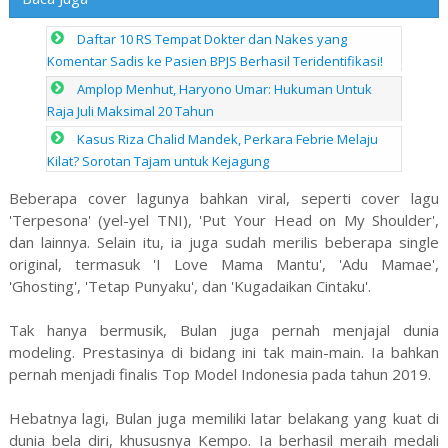
Daftar 10 RS Tempat Dokter dan Nakes yang
Komentar Sadis ke Pasien BPJS Berhasil Teridentifikasi!
Amplop Menhut, Haryono Umar: Hukuman Untuk
Raja Juli Maksimal 20 Tahun
Kasus Riza Chalid Mandek, Perkara Febrie Melaju
Kilat? Sorotan Tajam untuk Kejagung
Beberapa cover lagunya bahkan viral, seperti cover lagu
'Terpesona' (yel-yel TNI), 'Put Your Head on My Shoulder',
dan lainnya. Selain itu, ia juga sudah merilis beberapa single
original, termasuk 'I Love Mama Mantu', 'Adu Mamae',
'Ghosting', 'Tetap Punyaku', dan 'Kugadaikan Cintaku'.
Tak hanya bermusik, Bulan juga pernah menjajal dunia
modeling. Prestasinya di bidang ini tak main-main. Ia bahkan
pernah menjadi finalis Top Model Indonesia pada tahun 2019.
Hebatnya lagi, Bulan juga memiliki latar belakang yang kuat di
dunia bela diri, khususnya Kempo. Ia berhasil meraih medali