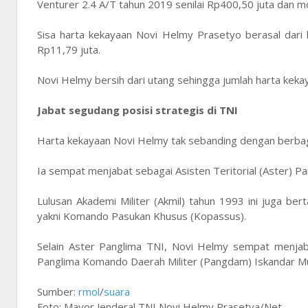
Venturer 2.4 A/T tahun 2019 senilai Rp400,50 juta dan m
Sisa harta kekayaan Novi Helmy Prasetyo berasal dari h
Rp11,79 juta.
Novi Helmy bersih dari utang sehingga jumlah harta keka
Jabat segudang posisi strategis di TNI
Harta kekayaan Novi Helmy tak sebanding dengan berbaga
Ia sempat menjabat sebagai Asisten Teritorial (Aster) P
Lulusan Akademi Militer (Akmil) tahun 1993 ini juga ber
yakni Komando Pasukan Khusus (Kopassus).
Selain Aster Panglima TNI, Novi Helmy sempat menjabat
Panglima Komando Daerah Militer (Pangdam) Iskandar M
Sumber:
rmol
/
suara
Foto: Mayor Jenderal TNI Novi Helmy Prasetya/Net