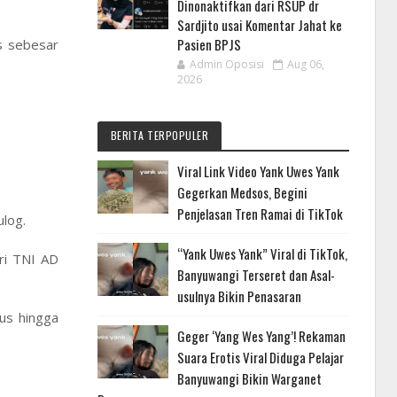
Dinonaktifkan dari RSUP dr
Sardjito usai Komentar Jahat ke
Pasien BPJS
as sebesar
Admin Oposisi
Aug 06,
2026
BERITA TERPOPULER
Viral Link Video Yank Uwes Yank
Gegerkan Medsos, Begini
Penjelasan Tren Ramai di TikTok
ulog.
“Yank Uwes Yank” Viral di TikTok,
eri TNI AD
Banyuwangi Terseret dan Asal-
usulnya Bikin Penasaran
us hingga
Geger ‘Yang Wes Yang’! Rekaman
Suara Erotis Viral Diduga Pelajar
Banyuwangi Bikin Warganet