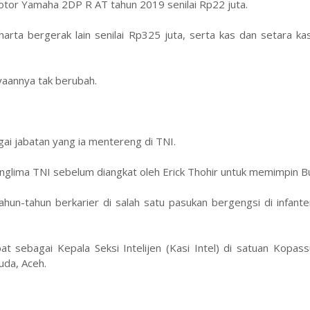
otor Yamaha 2DP R AT tahun 2019 senilai Rp22 juta.
arta bergerak lain senilai Rp325 juta, serta kas dan setara k
yaannya tak berubah.
i jabatan yang ia mentereng di TNI.
anglima TNI sebelum diangkat oleh Erick Thohir untuk memimpin B
tahun-tahun berkarier di salah satu pasukan bergengsi di infant
 sebagai Kepala Seksi Intelijen (Kasi Intel) di satuan Kopass
uda, Aceh.