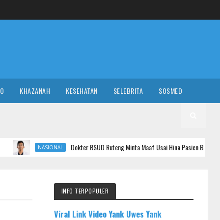
RO
KHAZANAH
KESEHATAN
SELEBRITA
SOSMED
Dokter RSUD Ruteng Minta Maaf Usai Hina Pasien BPJS, Siap Hadapi Pros
ASIONAL
INFO TERPOPULER
Viral Link Video Yank Uwes Yank