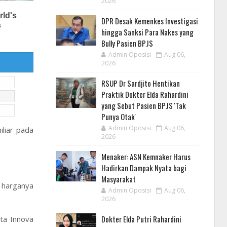
2026
DPR Desak Kemenkes Investigasi
hingga Sanksi Para Nakes yang
Bully Pasien BPJS
Admin Oposisi
Aug 06,
2026
RSUP Dr Sardjito Hentikan
Praktik Dokter Elda Rahardini
yang Sebut Pasien BPJS 'Tak
Punya Otak'
Admin Oposisi
Aug 06,
liar pada
2026
Menaker: ASN Kemnaker Harus
Hadirkan Dampak Nyata bagi
Masyarakat
 harganya
Admin Oposisi
Aug 06,
2026
Dokter Elda Putri Rahardini
ta Innova