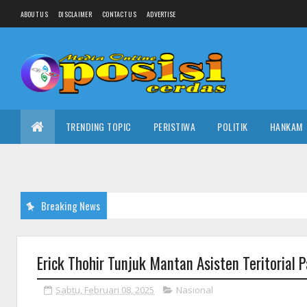
ABOUT US
DISCLAIMER
CONTACT US
ADVERTISE
TRENDING TOPIC
PERISTIWA
POLITIK
HANKAM
Breaking News
Erick Thohir Tunjuk Mantan Asisten Teritorial 
Sabtu, Februari 08, 2025
Nasional