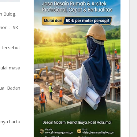
m Bulog.
mor : SK-
n tersebut
ulai masa
tua Badan
nya harta