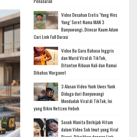
Penasaran
Video Desahan Erotis ‘Yang Wes
Yang’ Seret Nama MAN 3
Banyuwangi, Diincar Kaum Adam
Cari Link Full Durasi
Video Bu Guru Bahasa Inggris
dan Murid Viral di TikTok,
Ditonton Ribuan Kali dan Ramai
Dibahas Warganet
3 Alasan Video Yank Uwes Yank
Diduga dari Banyuwangi
Mendadak Viral di TikTok, Ini
yang Bikin Netizen Heboh
Sosok Wanita Berhijab Hitam
dalam Video Sok Imut yang Viral
Dicari, Dikaitkan dengan Link