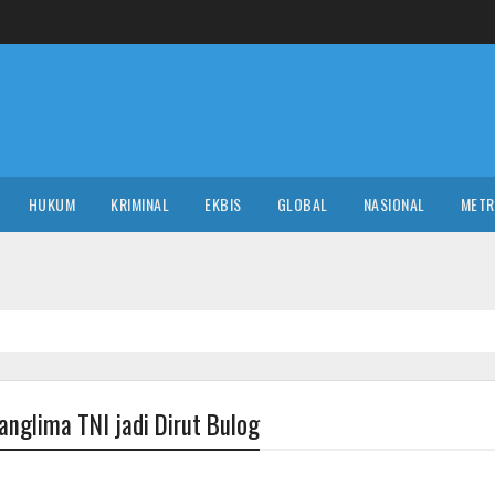
HUKUM
KRIMINAL
EKBIS
GLOBAL
NASIONAL
MET
N
Panglima TNI jadi Dirut Bulog