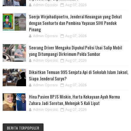
Admin Oposisi
Aug 07, 2026
Soerjo Wirjohadipoetro, Jenderal Keuangan yang Dekat
dengan Soeharto dan Pembina Yayasan SIHI Pondok
Pinang
Admin Oposisi
Aug 07, 2026
Seorang Driver Mengaku Dipukul Polisi Usai Salip Mobil
yang Ditumpangi Dirkrimum Polda Sumbar
Admin Oposisi
Aug 07, 2026
Dikaitkan Temuan 995 Senjata Api di Sekolah Islam Jaksel,
Siapa Jenderal Suryo?
Admin Oposisi
Aug 07, 2026
Hina Pasien BPJS Miskin, Harta Kekayaan Ayah Norma
Zahara Jadi Sorotan, Melonjak 5 Kali Lipat
Admin Oposisi
Aug 07, 2026
BERITA TERPOPULER