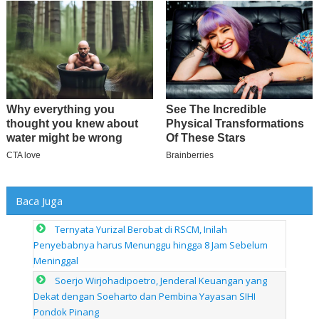
Baca Juga
Ternyata Yurizal Berobat di RSCM, Inilah
Penyebabnya harus Menunggu hingga 8 Jam Sebelum
Meninggal
Soerjo Wirjohadipoetro, Jenderal Keuangan yang
Dekat dengan Soeharto dan Pembina Yayasan SIHI
Pondok Pinang