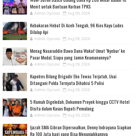
Menit untuk Bantuan Korban TPKS
Admin Oposisi
Aug 09, 2026
Kebakaran Hebat Di Aceh Tengah, 96 Kios Kayu Ludes
Dilalap Api
Admin Oposisi
Aug 09, 2026
Menag Nasaruddin Bawa Dana Wakaf Umat ‘Nyebur’ ke
Pasar Modal, Siapa yang Jamin Keamanannya?
Admin Oposisi
Aug 09, 2026
Kapolres Bilang Brigadir Eko Tewas Terjatuh, Usai
Ditangani Polda Ternyata Dihabisi 5 Polisi
Admin Oposisi
Aug 09, 2026
5 Rumah Digeledah, Dokumen Proyek hingga CCTV Hotel
Disita dalam Kasus Bupati Pemalang
Admin Oposisi
Aug 09, 2026
Ijazah SMA Gibran Dipersoalkan, Denny Indrayana Siapkan
Rp 100 Juta bagi yang Bisa Menunjukkannya