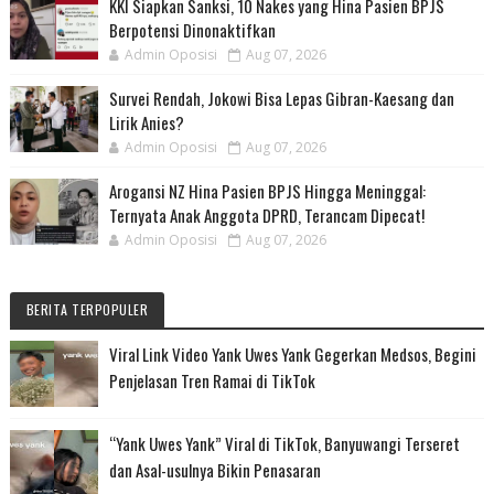
KKI Siapkan Sanksi, 10 Nakes yang Hina Pasien BPJS
Berpotensi Dinonaktifkan
Admin Oposisi
Aug 07, 2026
Survei Rendah, Jokowi Bisa Lepas Gibran-Kaesang dan
Lirik Anies?
Admin Oposisi
Aug 07, 2026
Arogansi NZ Hina Pasien BPJS Hingga Meninggal:
Ternyata Anak Anggota DPRD, Terancam Dipecat!
Admin Oposisi
Aug 07, 2026
BERITA TERPOPULER
Viral Link Video Yank Uwes Yank Gegerkan Medsos, Begini
Penjelasan Tren Ramai di TikTok
“Yank Uwes Yank” Viral di TikTok, Banyuwangi Terseret
dan Asal-usulnya Bikin Penasaran