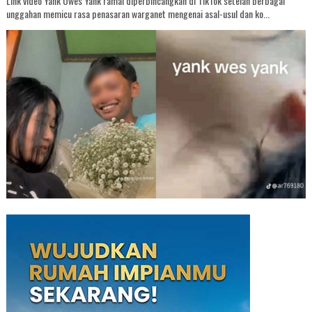
Link video Yank Uwes Yank ramai diperbincangkan di TikTok setelah berbagai
unggahan memicu rasa penasaran warganet mengenai asal-usul dan ko...